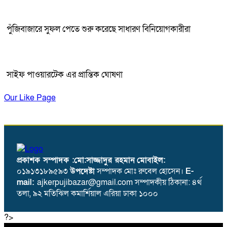
পুঁজিবাজারে সুফল পেতে শুরু করেছে সাধারণ বিনিয়োগকারীরা
সাইফ পাওয়ারটেক এর প্রান্তিক ঘোষণা
Our Like Page
প্রকাশক সম্পাদক :মো:সাজ্জাদুর রহমান
মোবাইল:
০১৯১৩১৮৯৫৯৩
উপদেষ্টা
সম্পাদক মোঃ রুবেল হোসেন।
E-
mail:
ajkerpujibazar@gmail.com সম্পাদকীয় ঠিকানা: ৪র্থ
তলা, ৯২ মতিঝিল কমার্শিয়াল এরিয়া ঢাকা ১০০০
?>