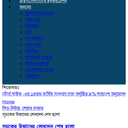
প্রাইসসেনসিটিভ ইনফরমেশন
অন্যান্য
কোম্পানির সংবাদ
খেলা ধুলা
বিনোদন
ধর্ম
সম্পাদকীয়
খেলা ধুলা
আইপিও
কর্পোরেট সংবাদ
ইজিএম রেকর্ড
কোম্পানির সংবাদ
আইপিও
শিরোনামঃ
্টার্ড লাইফ -এর ১৩তম বার্ষিক সাধারণ সভা অনুষ্ঠিত:৪% লভ্যাংশ অনুমোদন
৬২ 
Home
লিড-নিউজ
,
শেয়ার বাজার
সূচকের উত্থানের লেনদেন শেষ হলো
সূচকের উত্থানের লেনদেন শেষ হলো