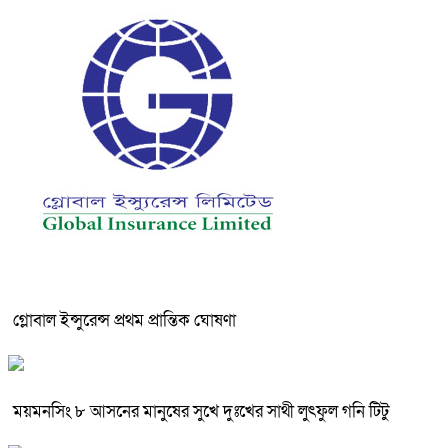
গ্লোবাল ইন্সুরেন্স প্রথম প্রান্তিক ঘোষণা
ময়মনসিং ৮ আসনের মানুষের সুখে দুঃখের সাথী লুৎফুল গনি টিটু