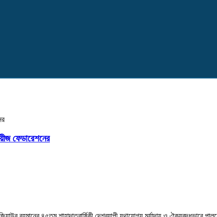
৬০ কোট
ের
্লয়ীজ ফেডারেশনের
িয়াউর রহমানের ৪৫তম শাহাদাতবার্ষিকী দেশব্যাপী যথাযোগ্য মর্যাদায় ও ঐক্যবদ্ধভাবে পাল