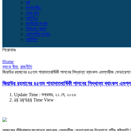
ধর্ম
সম্পাদকীয়
খেলা ধুলা
আইপিও
কর্পোরেট সংবাদ
ইজিএম রেকর্ড
কোম্পানির সংবাদ
আইপিও
শিরোনামঃ
Home
ব্যাংক বীমা
,
রাজনীতি
জিয়াউর রহমানের ৪৫তম শাহাদাতবার্ষিকী পালনের সিদ্ধান্ত ব্যাংকস এমপ্লয়ীজ ফেডারেশন
জিয়াউর রহমানের ৪৫তম শাহাদাতবার্ষিকী পালনের সিদ্ধান্ত ব্যাংকস এমপ
Update Time : শুক্রবার, ২২ মে, ২০২৬
à§¨à§ªà§§ Time View
আজকের পুঁজিবাজার:বাংলাদেশ ব্যাংকস এমপ্লয়ীজ ফেডারেশনের উদ্যোগে শহীদ রাষ্ট্রপতি জ