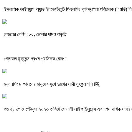
ইসলামিক ফাইন্যান্স অ্যান্ড ইনভেস্টমেন্ট পিএলসির ব্যবস্থাপনা পরিচালক (এমডি) ন
বেগুনের কেজি ১০০, ছোলার দামও বাড়তি
গ্লোবাল ইন্সুরেন্স প্রথম প্রান্তিক ঘোষণা
ময়মনসিং ৮ আসনের মানুষের সুখে দুঃখের সাথী লুৎফুল গনি টিটু
গত ২৮ শে সেপ্টেম্বর ২০২৩ তারিখে সোনালী লাইফ ইন্সুরেন্স এর দশম বার্ষিক সাধারণ