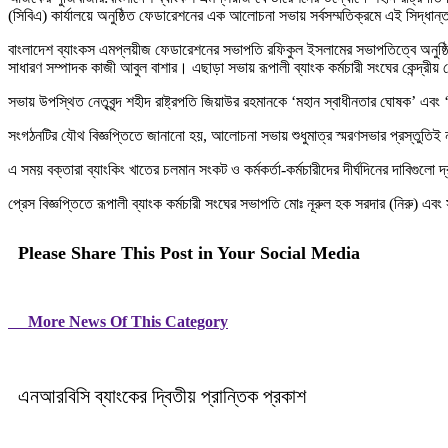
(সিবিএ) কার্যালয়ে অনুষ্ঠিত ফেডারেশনের এক আলোচনা সভায় সর্বসম্মতিক্রমে এই সিদ্ধান
‎বাংলাদেশ ব্যাংকস এমপ্লয়ীজ ফেডারেশনের সভাপতি রফিকুল ইসলামের সভাপতিত্বে অনুষ্
সাধারণ সম্পাদক কাজী আবুল বাশার। এছাড়া সভায় রূপালী ব্যাংক কর্মচারী সংঘের কেন্দ্রী
‎সভায় উপস্থিত নেতৃবৃন্দ শহীদ রাষ্ট্রপতি জিয়াউর রহমানকে ‘মহান স্বাধীনতার ঘোষক’ এবং 
‎সংগঠনটির যৌথ বিজ্ঞপ্তিতে জানানো হয়, আলোচনা সভায় শুধুমাত্র স্মরণসভার প্রস্তুতিই নয়, ব
‎এ সময় বক্তারা ব্যাংকিং খাতের চলমান সংকট ও কর্মকর্তা-কর্মচারীদের দীর্ঘদিনের দাবিগু
‎প্রেস বিজ্ঞপ্তিতে রূপালী ব্যাংক কর্মচারী সংঘের সভাপতি মোঃ নূরুল হক সরদার (নিরু) 
Please Share This Post in Your Social Media
More News Of This Category
এনআরবিসি ব্যাংকের দ্বিতীয় প্রান্তিক প্রকাশ