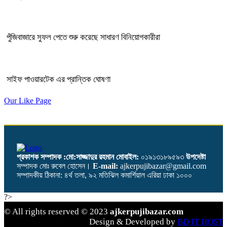
পুঁজিবাজারে সুফল পেতে শুরু করেছে সাধারণ বিনিয়োগকারীরা
সাইফ পাওয়ারটেক এর প্রান্তিক ঘোষণা
Our Like Page
প্রকাশক সম্পাদক :মো:সাজ্জাদুর রহমান
মোবাইল:
০১৯১৩১৮৯৫৯৩
উপদেষ্টা
সম্পাদক মোঃ রুবেল হোসেন।
E-mail:
ajkerpujibazar@gmail.com
সম্পাদকীয় ঠিকানা: ৪র্থ তলা, ৯২ মতিঝিল কমার্শিয়াল এরিয়া ঢাকা ১০০০
?>
© All rights reserved © 2023
ajkerpujibazar.com
Design & Developed by
BD IT HOST