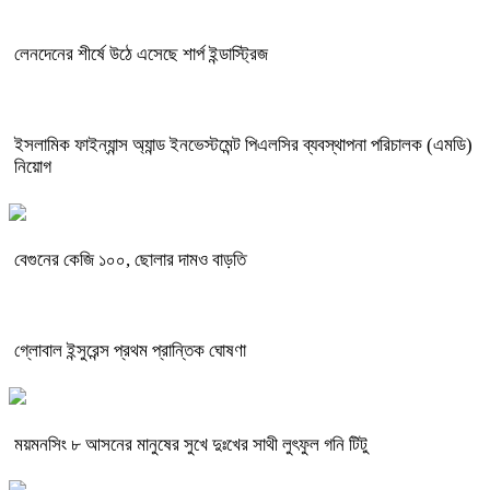
লেনদেনের শীর্ষে উঠে এসেছে শার্প ইন্ডাস্ট্রিজ
ইসলামিক ফাইন্যান্স অ্যান্ড ইনভেস্টমেন্ট পিএলসির ব্যবস্থাপনা পরিচালক (এমডি)
নিয়োগ
বেগুনের কেজি ১০০, ছোলার দামও বাড়তি
গ্লোবাল ইন্সুরেন্স প্রথম প্রান্তিক ঘোষণা
ময়মনসিং ৮ আসনের মানুষের সুখে দুঃখের সাথী লুৎফুল গনি টিটু