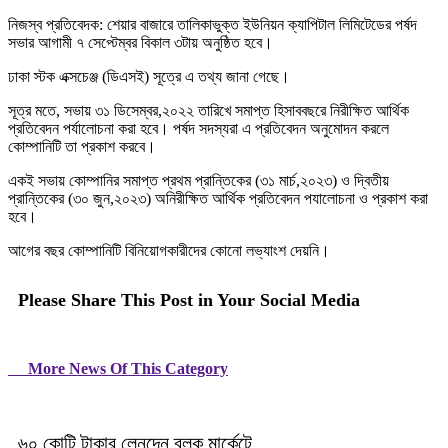
নিজস্ব প্রতিবেদক: শেয়ার বাজারে তালিকাভুক্ত ইউনিয়ন ক্যাপিটাল লিমিটেডের পর্ষদ
সভার আগামী ৭ সেপ্টেম্বর বিকাল ৩টায় অনুষ্ঠিত হবে।
ঢাকা স্টক এক্সচেঞ্জ (ডিএসই) সূত্রে এ তথ্য জানা গেছে।
সূত্র মতে, সভায় ৩১ ডিসেম্বর,২০২২ তারিখে সমাপ্ত হিসাববছরে নিরীক্ষিত আর্থিক
প্রতিবেদন পর্যালোচনা করা হবে। পর্ষদ সদস্যরা এ প্রতিবেদন অনুমোদন করলে
কোম্পানিটি তা প্রকাশ করবে।
একই সভায় কোম্পানির সমাপ্ত প্রথম প্রান্তিকের (৩১ মার্চ,২০২৩) ও দ্বিতীয়
প্রান্তিকের (৩০ জুন,২০২৩) অনিরীক্ষিত আর্থিক প্রতিবেদন পযালোচনা ও প্রকাশ করা
হবে।
আগের বছর কোম্পানিটি বিনিয়োগকারীদের কোনো লভ্যাংশ দেয়নি।
Please Share This Post in Your Social Media
More News Of This Category
৬০ কোটি টাকার লেনদেন ব্লক মার্কেটে