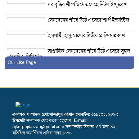
দর বৃদ্ধির শীর্ষে উঠে এসেছে নিটল ইন্স্যুরেন্স ‎
লেনদেনের শীর্ষে উঠে এসেছে শার্প ইন্ডাস্ট্রিজ
ইসলামী ইন্স্যুরেন্সের দ্বিতীয় প্রান্তিক প্রকাশ
সাপ্তাহিক লেনদেনের শীর্ষে উঠে এসেছে সুহৃদ
ইন্ডাষ্ট্রিজ লিমিটেড
Our Like Page
সাপ্তাহিক দর বৃদ্ধির শীর্ষে উঠে এসেছে
ফারইস্ট ফাইন্যান্স অ্যান্ড ইনভেস্টমেন্ট
লেনদেনের শীর্ষে উঠে এসেছে শার্প ইন্ডাস্ট্রিজ
৬০ কোটি টাকার লেনদেন ব্লক মার্কেটে
প্রকাশক সম্পাদক :মো:সাজ্জাদুর রহমান
মোবাইল:
০১৯১৩১৮৯৫৯৩
উপদেষ্টা
সম্পাদক মোঃ রুবেল হোসেন।
E-mail:
ajkerpujibazar@gmail.com সম্পাদকীয় ঠিকানা: ৪র্থ তলা, ৯২
মতিঝিল কমার্শিয়াল এরিয়া ঢাকা ১০০০