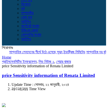
বিনোদন
ধর্ম
সম্পাদকীয়
খেলা ধুলা
আইপিও
কর্পোরেট সংবাদ
ইজিএম রেকর্ড
কোম্পানির সংবাদ
আইপিও
শিরোনামঃ
সাপ্তাহিক লেনদেনের শীর্ষে উঠে এসেছে সুহৃদ ইন্ডাষ্ট্রিজ লিমিটেড
সাপ্তাহিক দর বৃদ্ধির শ
Home
প্রাইসসেনসিটিভ ইনফরমেশন
,
লিড নিউজ ২
,
শেয়ার বাজার
price Sensitivity information of Renata Limited
price Sensitivity information of Renata Limited
Update Time : সোমবার, ২২ জানুয়ারী, ২০২৪
à§©à§¦à§§ Time View