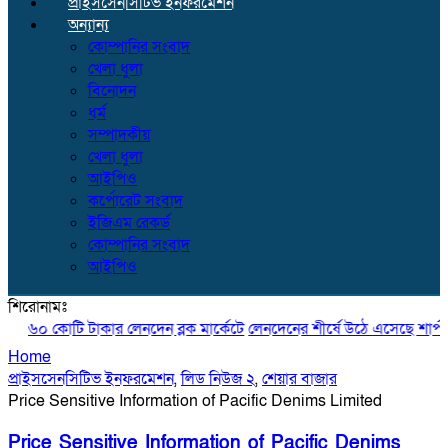
প্রাইসসেনসিটিভ ইনফরমেশন
অন্যান্য
কোম্পানির সংবাদ
খেলা ধুলা
বিনোদন
ধর্ম
সম্পাদকীয়
খেলা ধুলা
আইপিও
কর্পোরেট সংবাদ
ইজিএম রেকর্ড
কোম্পানির সংবাদ
আইপিও
শিরোনামঃ
৬০ কোটি টাকার লেনদেন ব্লক মার্কেটে
লেনদেনের শীর্ষে উঠে এসেছে শার্প ইন্ডাস
Home
প্রাইসসেনসিটিভ ইনফরমেশন
,
লিড নিউজ ২
,
শেয়ার বাজার
Price Sensitive Information of Pacific Denims Limited
Price Sensitive Information of Pacific Denims