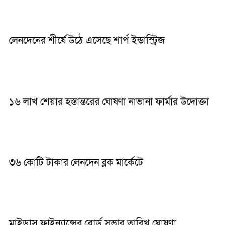
লেনদেনের শীর্ষে উঠে এসেছে শার্প ইন্ডাস্ট্রিজ
১৬ লাখ শেয়ার হস্তান্তরের ঘোষণা নাভানা ফার্মার উদোক্তা
৩৬ কোটি টাকার লেনদেন ব্লক মার্কেটে
মাইডাস ফাইন্যান্সের বোর্ড সভার তারিখ ঘোষণা