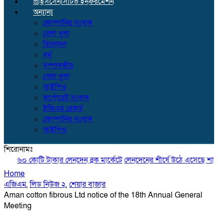
প্রাইসসেনসিটিভ ইনফরমেশন
অন্যান্য
কোম্পানির সংবাদ
খেলা ধুলা
বিনোদন
ধর্ম
সম্পাদকীয়
খেলা ধুলা
আইপিও
কর্পোরেট সংবাদ
ইজিএম রেকর্ড
কোম্পানির সংবাদ
আইপিও
শিরোনামঃ
৬০ কোটি টাকার লেনদেন ব্লক মার্কেটে
লেনদেনের শীর্ষে উঠে এসেছে শার্প ইন্ড
Home
এজিএম
,
লিড নিউজ ২
,
শেয়ার বাজার
Aman cotton fibrous Ltd notice of the 18th Annual General
Meeting