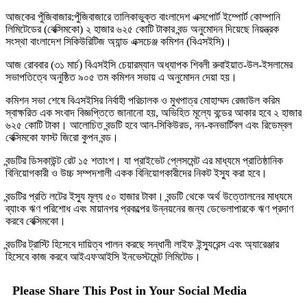
আজকের পুঁজিবাজার:পুঁজিবাজারে তালিকাভুক্ত বাংলাদেশ এক্সপোর্ট ইম্পোর্ট কোম্পানি
লিমিটেডের (বেক্সিমকো) ২ হাজার ৬২৫ কোটি টাকার বন্ড অনুমোদন দিয়েছে নিয়ন্ত্রক
সংস্থা বাংলাদেশ সিকিউরিটিজ অ্যান্ড এক্সচেঞ্জ কমিশন (বিএসইসি)।
আজ রোববার (৩১ মার্চ) বিএসইসি চেয়ারম্যান অধ্যাপক শিবলী রুবাইয়াত-উল-ইসলামের
সভাপতিত্বে অনুষ্ঠিত ৯০৫ তম কমিশন সভায় এ অনুমোদন দেয়া হয়।
কমিশন সভা শেষে বিএসইসির নির্বাহী পরিচালক ও মুখপাত্র মোহাম্মদ রেজাউল করিম
স্বাক্ষরিত এক সংবাদ বিজ্ঞপ্তিতে জানানো হয়, অভিহিত মূল্যে বন্ডের আকার হবে ২ হাজার
৬২৫ কোটি টাকা। আলোচিত বন্ডটি হবে আন-সিকিউরড, নন-কনভার্টিবল এবং রিডেম্বল
বেক্সিমকো ফাস্ট জিরো কুপন বন্ড।
বন্ডটির ডিসকাউন্ট রেট ১৫ শতাংশ। যা প্রাইভেট প্লেসমেন্ট এর মাধ্যমে প্রাতিষ্ঠানিক
বিনিয়োগকারী ও উচ্চ সম্পদশালী একক বিনিয়োগকারীদের নিকট ইস্যু করা হবে।
বন্ডটির প্রতি লটের ইস্যু মূল্য ৫০ হাজার টাকা। বন্ডটি থেকে অর্থ উত্তোলনের মাধ্যমে
ব্যাংক ঋণ পরিশোধ এবং মায়ানগর প্রকল্পের উন্নয়নের জন্য ডেভেলাপারকে ঋণ প্রদাণ
করবে বেক্সিমকো।
বন্ডটির ট্রাস্টি হিসেবে দায়িত্ব পালন করছে সন্ধানী লাইফ ইন্স্যুরেন্স এবং অ্যারেঞ্জার
হিসেবে কাজ করবে আইএফআইসি ইনভেস্টমেন্ট লিমিটেড।
Please Share This Post in Your Social Media