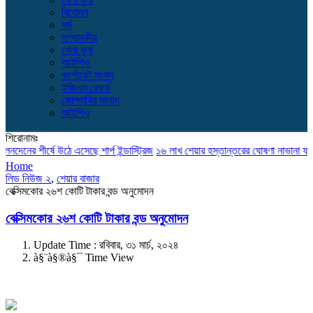
বিনোদন
ধর্ম
সম্পাদকীয়
খেলা ধুলা
আইপিও
কর্পোরেট সংবাদ
ইজিএম রেকর্ড
কোম্পানির সংবাদ
আইপিও
শিরোনামঃ
র শীর্ষে উঠে এসেছে শার্প ইন্ডাস্ট্রিজ
১৬ লাখ শেয়ার হস্তান্তরের ঘোষণা নাভানা ফার্মার উদ
Home
লিড নিউজ ২
,
শেয়ার বাজার
বেক্সিমকোর ২৬শ কোটি টাকার বন্ড অনুমোদন
বেক্সিমকোর ২৬শ কোটি টাকার বন্ড অনুমোদন
Update Time : রবিবার, ৩১ মার্চ, ২০২৪
à§¨à§®à§¯ Time View