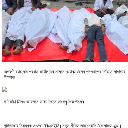
অগ্রণী ব্যাংকের প্রধান কার্যালয়ের সামনে চেয়ারম্যানের পদত্যাগের দাবিতে লাগাতার
বিক্ষোভ
কচিকাঁচা মিলন আয়তনে ভাষা দিবসে সাংস্কৃতিক উৎসব
পুজিবাজার নিয়ন্ত্রক সংস্থা (বিএসইসি) নতুন নীতিমালায় মেয়াদি (ক্লোজড-এন্ড)