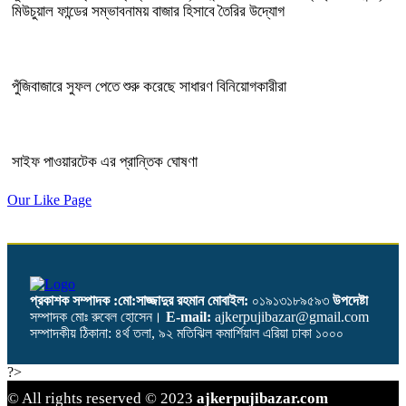
মিউচুয়াল ফান্ডের সম্ভাবনাময় বাজার হিসাবে তৈরির উদ্যোগ
পুঁজিবাজারে সুফল পেতে শুরু করেছে সাধারণ বিনিয়োগকারীরা
সাইফ পাওয়ারটেক এর প্রান্তিক ঘোষণা
Our Like Page
প্রকাশক সম্পাদক :মো:সাজ্জাদুর রহমান
মোবাইল:
০১৯১৩১৮৯৫৯৩
উপদেষ্টা
সম্পাদক মোঃ রুবেল হোসেন।
E-mail:
ajkerpujibazar@gmail.com
সম্পাদকীয় ঠিকানা: ৪র্থ তলা, ৯২ মতিঝিল কমার্শিয়াল এরিয়া ঢাকা ১০০০
?>
© All rights reserved © 2023
ajkerpujibazar.com