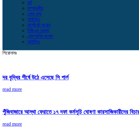
ধর্ম
সম্পাদকীয়
খেলা ধুলা
আইপিও
কর্পোরেট সংবাদ
ইজিএম রেকর্ড
কোম্পানির সংবাদ
আইপিও
শিরোনামঃ
দর বৃদ্ধির শীর্ষে উঠে এসেছে সি পার্ল
read more
পুঁজিবাজারে আস্থা ফেরাতে ১৭ দফা কর্মসূচি ঘোষণা কারসাজিকারীদের বিচার হ
read more