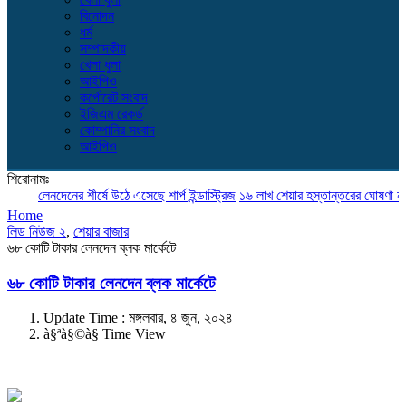
বিনোদন
ধর্ম
সম্পাদকীয়
খেলা ধুলা
আইপিও
কর্পোরেট সংবাদ
ইজিএম রেকর্ড
কোম্পানির সংবাদ
আইপিও
শিরোনামঃ
লেনদেনের শীর্ষে উঠে এসেছে শার্প ইন্ডাস্ট্রিজ
১৬ লাখ শেয়ার হস্তান্তরের ঘোষণা নাভানা
Home
লিড নিউজ ২
,
শেয়ার বাজার
৬৮ কোটি টাকার লেনদেন ব্লক মার্কেটে
৬৮ কোটি টাকার লেনদেন ব্লক মার্কেটে
Update Time : মঙ্গলবার, ৪ জুন, ২০২৪
à§ªà§©à§­ Time View