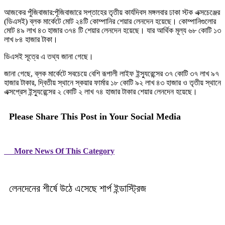
আজকের পুঁজিবাজার:পূঁজিবাজারে সপ্তাহের তৃতীয় কার্যদিবস মঙ্গলবার ঢাকা স্টক এক্সচেঞ্জের
(ডিএসই) ব্লক মার্কেটে মোট ২৪টি কোম্পানির শেয়ার লেনদেন হয়েছে। কোম্পানিগুলোর
মোট ৪৯ লাখ ৪৩ হাজার ৩৭৪ টি শেয়ার লেনদেন হয়েছে। যার আর্থিক মূল্য ৬৮ কোটি ১৩
লাখ ৮৪ হাজার টাকা।
ডিএসই সূত্রে এ তথ্য জানা গেছে।
জানা গেছে, ব্লক মার্কেটে সবচেয়ে বেশি রূপালী লাইফ ইন্স্যুরেন্সের ৩৭ কোটি ৩৭ লাখ ৯৭
হাজার টাকার, দ্বিতীয় স্থানে স্কয়ার ফার্মার ১৮ কোটি ৯২ লাখ ৪৩ হাজার ও তৃতীয় স্থানে
এক্সপ্রেস ইন্স্যুরেন্সের ২ কোটি ২ লাখ ৭৪ হাজার টাকার শেয়ার লেনদেন হয়েছে।
Please Share This Post in Your Social Media
More News Of This Category
লেনদেনের শীর্ষে উঠে এসেছে শার্প ইন্ডাস্ট্রিজ