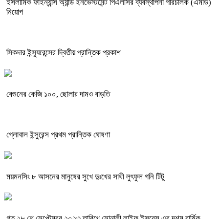
ইসলামিক ফাইন্যান্স অ্যান্ড ইনভেস্টমেন্ট পিএলসির ব্যবস্থাপনা পরিচালক (এমডি)
নিয়োগ
সিকদার ইন্স্যুরেন্সের দ্বিতীয় প্রান্তিক প্রকাশ
বেগুনের কেজি ১০০, ছোলার দামও বাড়তি
গ্লোবাল ইন্সুরেন্স প্রথম প্রান্তিক ঘোষণা
ময়মনসিং ৮ আসনের মানুষের সুখে দুঃখের সাথী লুৎফুল গনি টিটু
গত ২৮ শে সেপ্টেম্বর ২০২৩ তারিখে সোনালী লাইফ ইন্সুরেন্স এর দশম বার্ষিক