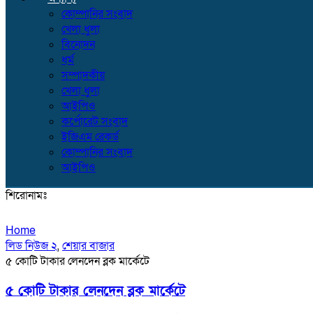
কোম্পানির সংবাদ
খেলা ধুলা
বিনোদন
ধর্ম
সম্পাদকীয়
খেলা ধুলা
আইপিও
কর্পোরেট সংবাদ
ইজিএম রেকর্ড
কোম্পানির সংবাদ
আইপিও
শিরোনামঃ
Home
লিড নিউজ ২
,
শেয়ার বাজার
৫ কোটি টাকার লেনদেন ব্লক মার্কেটে
৫ কোটি টাকার লেনদেন ব্লক মার্কেটে