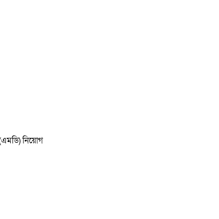
ক (এমডি) নিয়োগ