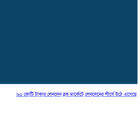
৬০ কোটি টাকার লেনদেন ব্লক মার্কেটে
লেনদেনের শীর্ষে উঠে এসেছে শার্প ইন্ডাস্ট