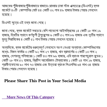
আজকের পুঁজিবাজার:পুঁজিবাজারে বাজারে রোববার ঢাকা স্টক এক্সচেঞ্জে (ডিএসই) ব্লক
মার্কেটে ৪০টি কোম্পানির মোট ৪৪ কোটি ৩২ লাখ ৪৯ হাজার টাকার শেয়ার লেনদেন
হয়েছে।
ডিএসই সূত্রে এই তথ্য জানা গেছে।
জানা গেছে, ব্লক মার্কেটে সবচেয়ে বেশি লাভেলো আইসক্রিমের ১৪ কোটি ১৮ লাখ ১৯
হাজার, দ্বিতীয় স্থানে কর্ণফুলী ইন্সুরেন্সের ৬ কোটি ৫২ লাখ ৮৬ হাজার এবং তৃতীয় স্থানে
মুন্নু সিরামিকের ৪ কোটি ৫১ লাখ টাকার শেয়ার লেনদেন হয়েছে।
অন্যদিকে, ব্লক মার্কেটের গুরুত্বপূর্ণ লেনদেনে অংশ নেওয়া অন্যান্য কোম্পানিগুলোর
মধ্যে- বিকন ফার্মার ৩ কোটি ৯২ লাখ ২৭ হাজার, খান ব্রাদার্সের ৩ কোটি ১৩ লাখ ২
হাজার, দেশবন্ধু পলিমারের ১ কোটি ৪৩ লাখ ৯৬ হাজার, এবি ব্যাংক পারপেচুয়াল বন্ডের ১
কোটি ২৮ লাখ ৫২ হাজার, ব্রিটিশ আমেরিকান টোব্যাকোর ১ কোটি ২৪ লাখ ১৬ হাজার,
গ্রামীণফোনের ৯০ লাখ ৭৩ হাজার এবং উত্তরা ব্যাংক পিএলসির ৬৪ লাখ ৩৪ হাজার
টাকার শেয়ার লেনদেন হয়েছে।
Please Share This Post in Your Social Media
More News Of This Category