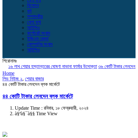
বিনোদন
ধর্ম
সম্পাদকীয়
খেলা ধুলা
আইপিও
কর্পোরেট সংবাদ
ইজিএম রেকর্ড
কোম্পানির সংবাদ
আইপিও
শিরোনামঃ
১৬ লাখ শেয়ার হস্তান্তরের ঘোষণা নাভানা ফার্মার উদোক্তা
৩৬ কোটি টাকার লেনদেন ব্লক ম
Home
লিড নিউজ ২
,
শেয়ার বাজার
৪৪ কোটি টাকার লেনদেন ব্লক মার্কেটে
৪৪ কোটি টাকার লেনদেন ব্লক মার্কেটে
Update Time : রবিবার, ১৮ ফেব্রুয়ারী, ২০২৪
à§ªà§¯à§§ Time View