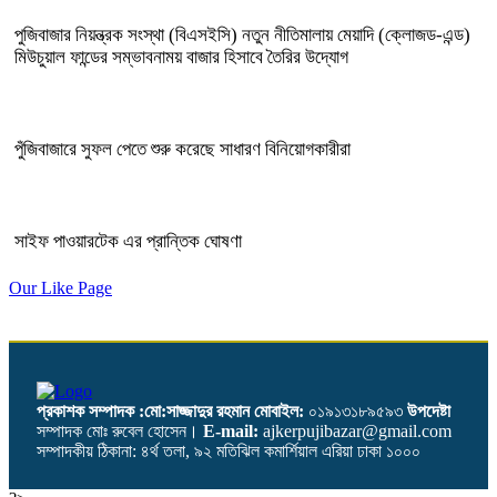
পুজিবাজার নিয়ন্ত্রক সংস্থা (বিএসইসি) নতুন নীতিমালায় মেয়াদি (ক্লোজড-এন্ড)
মিউচুয়াল ফান্ডের সম্ভাবনাময় বাজার হিসাবে তৈরির উদ্যোগ
পুঁজিবাজারে সুফল পেতে শুরু করেছে সাধারণ বিনিয়োগকারীরা
সাইফ পাওয়ারটেক এর প্রান্তিক ঘোষণা
Our Like Page
প্রকাশক সম্পাদক :মো:সাজ্জাদুর রহমান
মোবাইল:
০১৯১৩১৮৯৫৯৩
উপদেষ্টা
সম্পাদক মোঃ রুবেল হোসেন।
E-mail:
ajkerpujibazar@gmail.com
সম্পাদকীয় ঠিকানা: ৪র্থ তলা, ৯২ মতিঝিল কমার্শিয়াল এরিয়া ঢাকা ১০০০