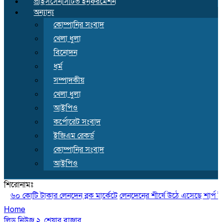
প্রাইসসেনসিটিভ ইনফরমেশন
অন্যান্য
কোম্পানির সংবাদ
খেলা ধুলা
বিনোদন
ধর্ম
সম্পাদকীয়
খেলা ধুলা
আইপিও
কর্পোরেট সংবাদ
ইজিএম রেকর্ড
কোম্পানির সংবাদ
আইপিও
শিরোনামঃ
৬০ কোটি টাকার লেনদেন ব্লক মার্কেটে
লেনদেনের শীর্ষে উঠে এসেছে শার্প ইন্ডাস্ট
Home
লিড নিউজ ২
,
শেয়ার বাজার