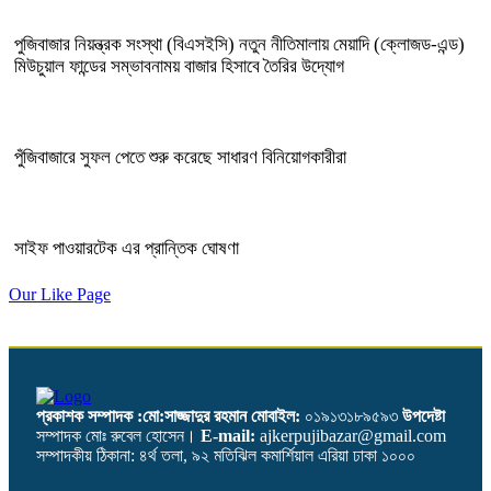
পুজিবাজার নিয়ন্ত্রক সংস্থা (বিএসইসি) নতুন নীতিমালায় মেয়াদি (ক্লোজড-এন্ড)
মিউচুয়াল ফান্ডের সম্ভাবনাময় বাজার হিসাবে তৈরির উদ্যোগ
পুঁজিবাজারে সুফল পেতে শুরু করেছে সাধারণ বিনিয়োগকারীরা
সাইফ পাওয়ারটেক এর প্রান্তিক ঘোষণা
Our Like Page
প্রকাশক সম্পাদক :মো:সাজ্জাদুর রহমান
মোবাইল:
০১৯১৩১৮৯৫৯৩
উপদেষ্টা
সম্পাদক মোঃ রুবেল হোসেন।
E-mail:
ajkerpujibazar@gmail.com
সম্পাদকীয় ঠিকানা: ৪র্থ তলা, ৯২ মতিঝিল কমার্শিয়াল এরিয়া ঢাকা ১০০০