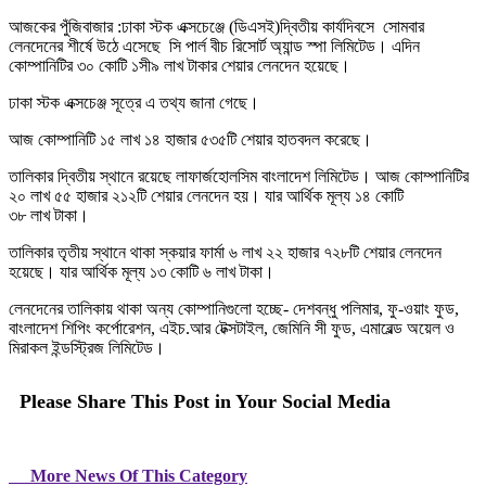
আজকের পুঁজিবাজার :ঢাকা স্টক এক্সচেঞ্জে (ডিএসই)দ্বিতীয় কার্যদিবসে সোমবার
লেনদেনের শীর্ষে উঠে এসেছে সি পার্ল বীচ রিসোর্ট অ্যান্ড স্পা লিমিটেড। এদিন
কোম্পানিটির ৩০ কোটি ১সী৯ লাখ টাকার শেয়ার লেনদেন হয়েছে।
ঢাকা স্টক এক্সচেঞ্জ সূত্রে এ তথ্য জানা গেছে।
আজ কোম্পানিটি ১৫ লাখ ১৪ হাজার ৫৩৫টি শেয়ার হাতবদল করেছে।
তালিকার দ্বিতীয় স্থানে রয়েছে লাফার্জহোলসিম বাংলাদেশ লিমিটেড। আজ কোম্পানিটির
২০ লাখ ৫৫ হাজার ২১২টি শেয়ার লেনদেন হয়। যার আর্থিক মূল্য ১৪ কোটি
৩৮ লাখ টাকা।
তালিকার তৃতীয় স্থানে থাকা স্কয়ার ফার্মা ৬ লাখ ২২ হাজার ৭২৮টি শেয়ার লেনদেন
হয়েছে। যার আর্থিক মূল্য ১৩ কোটি ৬ লাখ টাকা।
লেনদেনের তালিকায় থাকা অন্য কোম্পানিগুলো হচ্ছে- দেশবন্ধু পলিমার, ফু-ওয়াং ফুড,
বাংলাদেশ শিপিং কর্পোরেশন, এইচ.আর টেক্সটাইল, জেমিনি সী ফুড, এমারেল্ড অয়েল ও
মিরাকল ইন্ডস্ট্রিজ লিমিটেড।
Please Share This Post in Your Social Media
More News Of This Category