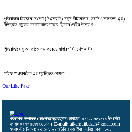
পুজিবাজার নিয়ন্ত্রক সংস্থা (বিএসইসি) নতুন নীতিমালায় মেয়াদি (ক্লোজড-এন্ড)
মিউচুয়াল ফান্ডের সম্ভাবনাময় বাজার হিসাবে তৈরির উদ্যোগ
পুঁজিবাজারে সুফল পেতে শুরু করেছে সাধারণ বিনিয়োগকারীরা
সাইফ পাওয়ারটেক এর প্রান্তিক ঘোষণা
Our Like Page
প্রকাশক সম্পাদক :মো:সাজ্জাদুর রহমান
মোবাইল:
০১৯১৩১৮৯৫৯৩
উপদেষ্টা
সম্পাদক মোঃ রুবেল হোসেন।
E-mail:
ajkerpujibazar@gmail.com
সম্পাদকীয় ঠিকানা: ৪র্থ তলা, ৯২ মতিঝিল কমার্শিয়াল এরিয়া ঢাকা ১০০০