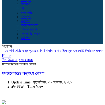
বিনোদন
ধর্ম
সম্পাদকীয়
খেলা ধুলা
আইপিও
কর্পোরেট সংবাদ
ইজিএম রেকর্ড
কোম্পানির সংবাদ
আইপিও
শিরোনামঃ
১৬ লাখ শেয়ার হস্তান্তরের ঘোষণা নাভানা ফার্মার উদোক্তা
৩৬ কোটি টাকার লেনদেন ব্লক মা
Home
লিড নিউজ ২
,
শেয়ার বাজার
সমতালেদারের লভ্যাংশ ঘোষণা
সমতালেদারের লভ্যাংশ ঘোষণা
Update Time : বৃহস্পতিবার, ৩০ নভেম্বর, ২০২৩
à§«à§ªà§¯ Time View