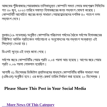
আজকের পুঁজিবাজার:শেয়ারবাজার তালিকাভুক্ত কোম্পানি সমতা লেদার কমপ্লেক্স লিমিটেড
গত ৩০ জুন, ২০২৩ তারিখে সমাপ্ত হিসাববছরের জন্য লভ্যাংশ ঘোষণা করেছে।
কোম্পানিটি আলোচিত বছরের জন্য সাধারণ শেয়ারহোল্ডারদের দশমিক ৪০ শতাংশ নগদ
লভ্যাংশ দেবে।
বুধবার (২৯ নভেম্বর) অনুষ্ঠিত কোম্পানির পরিচালনা পর্ষদের বৈঠকে সর্বশেষ হিসাববছরের
নিরীক্ষিত আর্থিক প্রতিবেদন পর্যালোচনা ও অনুমোদনের পর লভ্যাংশ সংক্রান্ত এই
সিদ্ধান্ত নেওয়া হয়।
ডিএসই সূত্রে এই তথ্য জানা গেছে।
সর্বশেষ বছরে কোম্পানিটির শেয়ার প্রতি ০.০৪ পয়সা আয় হয়েছে। আগের বছর শেয়ার
প্রতি ০.০৬ পয়সা লোকসান হয়েছিল।
আগামী ৩১ ডিসেম্বর ডিজিটাল প্ল্যাটফরমের মাধ্যমে কোম্পানিটির বার্ষিক সাধারণ সভা
(এজিএম) অনুষ্ঠিত হবে। এর জন্য রেকর্ড তারিখ নির্ধারণ করা হয়েছে ২০ ডিসেম্বর ।
Please Share This Post in Your Social Media
More News Of This Category