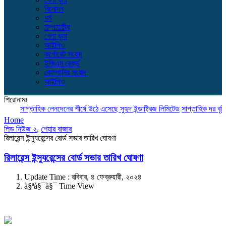
বিনোদন
ধর্ম
সম্পাদকীয়
খেলা ধুলা
আইপিও
কর্পোরেট সংবাদ
ইজিএম রেকর্ড
কোম্পানির সংবাদ
আইপিও
শিরোনামঃ
সাপ্তাহিক লেনদেনের শীর্ষে উঠে এসেছে সুহৃদ ইন্ডাষ্ট্রিজ লিমিটেড
সাপ্তাহিক দর বৃদ্ধির 
Home
লিড নিউজ ২
,
শেয়ার বাজার
রিলায়েন্স ইন্স্যুরেন্সের বোর্ড সভার তারিখ ঘোষণা
রিলায়েন্স ইন্স্যুরেন্সের বোর্ড সভার তারিখ ঘোষণা
Update Time : রবিবার, ৪ ফেব্রুয়ারী, ২০২৪
à§ªà§¯à§¯ Time View