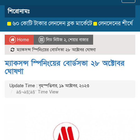
navig
শিরোনামঃ
৬০ কোটি টাকার লেনদেন ব্লক মার্কেটে
লেনদেনের শীর্ষে উঠে এসেছ
Home
লিড নিউজ ২
,
শেয়ার বাজার
ম্যাকসন্স স্পিনিংয়ের বোর্ডসভা ২৮ অক্টোবর ঘোষণা
ম্যাকসন্স স্পিনিংয়ের বোর্ডসভা ২৮ অক্টোবর
ঘোষণা
Update Time : বৃহস্পতিবার, ১৯ অক্টোবর, ২০২৩
à§¬à§¦à§¨ Time View