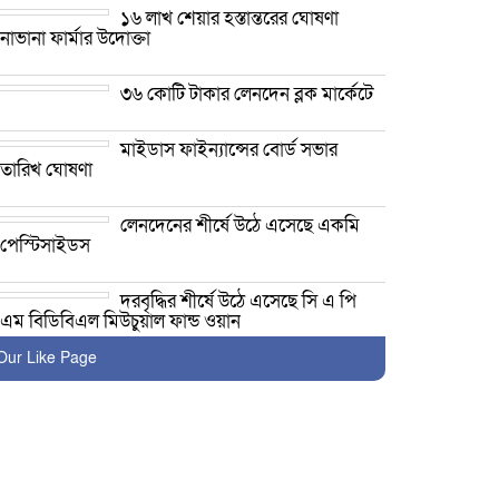
১৬ লাখ শেয়ার হস্তান্তরের ঘোষণা
নাভানা ফার্মার উদোক্তা
৩৬ কোটি টাকার লেনদেন ব্লক মার্কেটে
মাইডাস ফাইন্যান্সের বোর্ড সভার
তারিখ ঘোষণা
লেনদেনের শীর্ষে উঠে এসেছে একমি
পেস্টিসাইডস
দরবৃদ্ধির শীর্ষে উঠে এসেছে সি এ পি
এম বিডিবিএল মিউচুয়াল ফান্ড ওয়ান
Our Like Page
৫৩ কোটি টাকার লেনদেন ব্লক মার্কেটে
লেনদেনের শীর্ষে উঠে এসেছে শার্প
ইন্ডাস্ট্রিজ