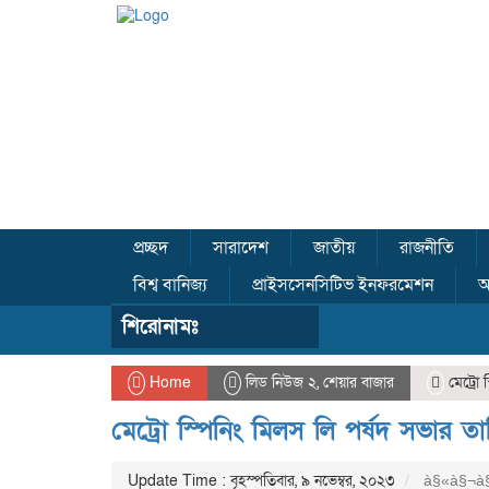
প্রচ্ছদ
সারাদেশ
জাতীয়
রাজনীতি
বিশ্ব বানিজ্য
প্রাইসসেনসিটিভ ইনফরমেশন
অ
শিরোনামঃ
Home
লিড নিউজ ২
,
শেয়ার বাজার
মেট্রো 
মেট্রো স্পিনিং মিলস লি পর্ষদ সভার ত
Update Time : বৃহস্পতিবার, ৯ নভেম্বর, ২০২৩
à§«à§¬à§