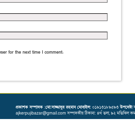
ser for the next time I comment.
প্রকাশক সম্পাদক :মো:সাজ্জাদুর রহমান
মোবাইল:
০১৯১৩১৮৯৫৯৩
উপদেষ্টা
স
ajkerpujibazar@gmail.com সম্পাদকীয় ঠিকানা: ৪র্থ তলা, ৯২ মতিঝিল কমার্