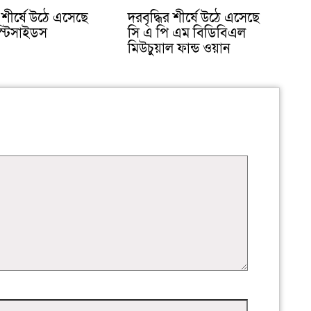
শীর্ষে উঠে এসেছে
দরবৃদ্ধির শীর্ষে উঠে এসেছে
্টিসাইডস
সি এ পি এম বিডিবিএল
মিউচুয়াল ফান্ড ওয়ান