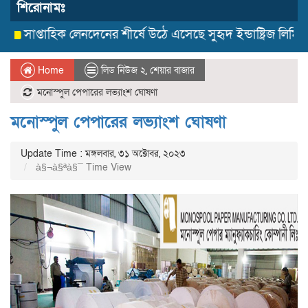
শিরোনামঃ
সাপ্তাহিক লেনদেনের শীর্ষে উঠে এসেছে সুহৃদ ইন্ডাষ্ট্রিজ লিমিটেড
Home
লিড নিউজ ২
,
শেয়ার বাজার
মনোস্পুল পেপারের লভ্যাংশ ঘোষণা
মনোস্পুল পেপারের লভ্যাংশ ঘোষণা
Update Time : মঙ্গলবার, ৩১ অক্টোবর, ২০২৩
à§¬à§ªà§¯ Time View