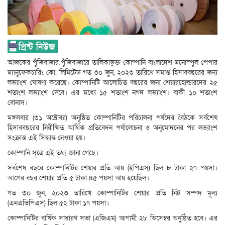
আজকের পুঁজিবাজার:পুঁজিবাজারে তালিকাভুক্ত কোম্পানি বাংলাদেশ মনোস্পুল পেপার
ম্যানুফেকচারিং কো. লিমিটেড গত ৩০ জুন, ২০২৩ তারিখে সমাপ্ত হিসাববছরের জন্য
লভ্যাংশ ঘোষণা করেছে। কোম্পানিটি আলোচিত বছরের জন্য শেয়ারহোল্ডারদের ২৫
শতাংশ লভ্যাংশ দেবে। এর মধ্যে ১৫ শতাংশ নগদ লভ্যাংশ। বাকী ১০ শতাংশ
বোনাস।
মঙ্গলবার (৩১ অক্টোবর) অনুষ্ঠিত কোম্পানিটির পরিচালনা পর্ষদের বৈঠকে সর্বশেষ
হিসাববছরের নিরীক্ষিত আর্থিক প্রতিবেদন পর্যালোচনা ও অনুমোদনের পর লভ্যাংশ
সংক্রান্ত এই সিদ্ধান্ত নেওয়া হয়।
কোম্পানি সূত্রে এই তথ্য জানা গেছে।
সর্বশেষ বছরে কোম্পানিটির শেয়ার প্রতি আয় (ইপিএস) ছিল ৮ টাকা ২৭ পয়সা।
আগের বছর শেয়ার প্রতি ৫ টাকা ৪৫ পয়সা আয় হয়েছিল।
গত ৩০ জুন, ২০২৩ তারিখে কোম্পানিটির শেয়ার প্রতি নিট সম্পদ মূল্য
(এনএভিপিএস) ছিল ৫২ টাকা ১৭ পয়সা।
কোম্পানিটির বার্ষিক সাধারণ সভা (এজিএম) আগামী ২৮ ডিসেম্বর অনুষ্ঠিত হবে। এর