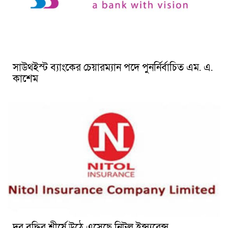
সাউথইস্ট ব্যাংকের চেয়ারম্যান পদে পুনর্নির্বাচিত এম. এ.
কাশেম
দর বৃদ্ধির শীর্ষে উঠে এসেছে নিটল ইন্স্যুরেন্স ‎