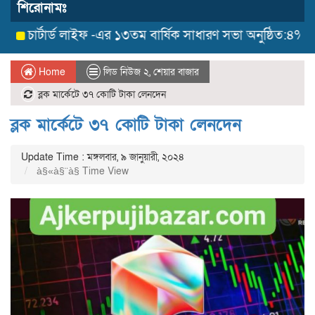
শিরোনামঃ
চার্টার্ড লাইফ -এর ১৩তম বার্ষিক সাধারণ সভা অনুষ্ঠিত:৪% লভ্
Home
লিড নিউজ ২
,
শেয়ার বাজার
ব্লক মার্কেটে ৩৭ কোটি টাকা লেনদেন
ব্লক মার্কেটে ৩৭ কোটি টাকা লেনদেন
Update Time : মঙ্গলবার, ৯ জানুয়ারী, ২০২৪
à§«à§¨à§­ Time View