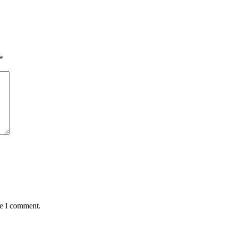
*
me I comment.