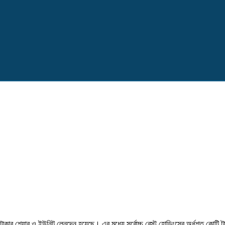
৬২ কোট
াকার শেয়ার ও ইউনিট লেনদেন হয়েছে। এর মধ্যে সর্বোচ্চ বেস্ট হোল্ডিংসের অর্ধশত কোটি 