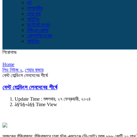
ধর্ম
সম্পাদকীয়
খেলা ধুলা
আইপিও
কর্পোরেট সংবাদ
ইজিএম রেকর্ড
কোম্পানির সংবাদ
আইপিও
শিরোনামঃ
Home
লিড নিউজ ২
,
শেয়ার বাজার
বেস্ট হোল্ডিংস লেনদেনের শীর্ষে
বেস্ট হোল্ডিংস লেনদেনের শীর্ষে
Update Time : মঙ্গলবার, ২৭ ফেব্রুয়ারী, ২০২৪
à§ªà§«à§§ Time View
আজকের পুঁজিবাজার: পুঁজিবাজারে
ঢাকা স্টক এক্সচেঞ্জে (ডিএসই) আজ ৮৯৮ কোটি ২০ লাখ ট