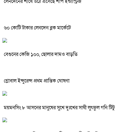
লেনদেনের শীর্ষে উঠে এসেছে শার্প ইন্ডাস্ট্রিজ
৬০ কোটি টাকার লেনদেন ব্লক মার্কেটে
বেগুনের কেজি ১০০, ছোলার দামও বাড়তি
গ্লোবাল ইন্সুরেন্স প্রথম প্রান্তিক ঘোষণা
ময়মনসিং ৮ আসনের মানুষের সুখে দুঃখের সাথী লুৎফুল গনি টিটু