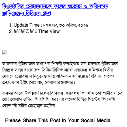
বিএসইসির চেয়ারম্যানকে ফুলের শুভেচ্ছা ও অভিনন্দন
জানিয়েছেন বিবিএস গ্রুপ
Update Time : মঙ্গলবার, ৩০ এপ্রিল, ২০২৪
à§ªà§©à§« Time View
আজকের পুঁজিবাজার:
অধ্যাপক শিবলী রুবাইয়াত-উল-ইসলাম পুঁজিবাজার
নিয়ন্ত্রক সংস্থা বাংলাদেশ সিকিউরিটিজ অ্যান্ড এক্সচেঞ্জ কমিশনে দ্বিতীয়
মেয়াদে চেয়ারম্যান নিযুক্ত হওয়ায় অভিনন্দন জানিয়েছে বিবিএস গ্রুপের
চেয়ারম্যান ইঞ্জি. মোঃ আবু নোমান হাওলাদার।
এসময় আরো উপস্থিত ছিলেন বিবিএস ক্যাবলস পিএলসি কোম্পানীর সচিব
মোঃ গোলাম হাবিব, সিএসিসি এবং বাংলাদেশ বিল্ডিং সিস্টেম পিএলসি
কোম্পানী সচিব মোহাম্মদ মহসিন।
Please Share This Post in Your Social Media