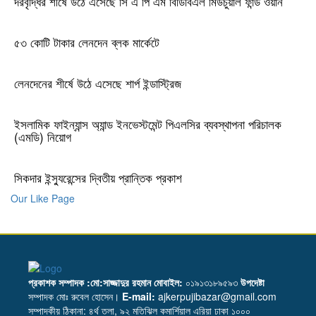
দরবৃদ্ধির শীর্ষে উঠে এসেছে সি এ পি এম বিডিবিএল মিউচুয়াল ফান্ড ওয়ান
৫৩ কোটি টাকার লেনদেন ব্লক মার্কেটে
লেনদেনের শীর্ষে উঠে এসেছে শার্প ইন্ডাস্ট্রিজ
ইসলামিক ফাইন্যান্স অ্যান্ড ইনভেস্টমেন্ট পিএলসির ব্যবস্থাপনা পরিচালক
(এমডি) নিয়োগ
সিকদার ইন্স্যুরেন্সের দ্বিতীয় প্রান্তিক প্রকাশ
Our Like Page
প্রকাশক সম্পাদক :মো:সাজ্জাদুর রহমান
মোবাইল:
০১৯১৩১৮৯৫৯৩
উপদেষ্টা
সম্পাদক মোঃ রুবেল হোসেন।
E-mail:
ajkerpujibazar@gmail.com
সম্পাদকীয় ঠিকানা: ৪র্থ তলা, ৯২ মতিঝিল কমার্শিয়াল এরিয়া ঢাকা ১০০০