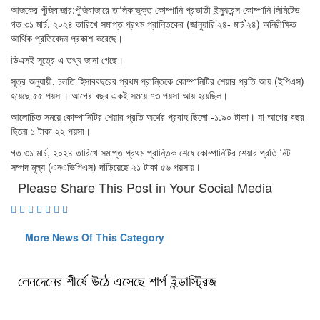
আজকের পুঁজিবাজার:পুঁজিবাজারে তালিকাভুক্ত কোম্পানি প্রভাতী ইন্স্যুরেন্স কোম্পানি লিমিটেড
গত ৩১ মার্চ, ২০২৪ তারিখে সমাপ্ত প্রথম প্রান্তিকের (জানুয়ারি’২৪- মার্চ’২৪) অনিরীক্ষিত
আর্থিক প্রতিবেদন প্রকাশ করেছে।
ডিএসই সূত্রে এ তথ্য জানা গেছে।
সূত্র অনুযায়ী, চলতি হিসাববছরের প্রথম প্রান্তিকে কোম্পানিটির শেয়ার প্রতি আয় (ইপিএস)
হয়েছে ৫৫ পয়সা। আগের বছর একই সময়ে ৭৩ পয়সা আয় হয়েছিল।
আলোচিত সময়ে কোম্পানিটির শেয়ার প্রতি অর্থের প্রবাহ ছিলো -১.৯০ টাকা। যা আগের বছর
ছিলো ১ টাকা ২২ পয়সা।
গত ৩১ মার্চ, ২০২৪ তারিখে সমাপ্ত প্রথম প্রান্তিক শেষে কোম্পানিটির শেয়ার প্রতি নিট
সম্পদ মূল্য (এনএভিপিএস) দাঁড়িয়েছে ২১ টাকা ৫৬ পয়সায়।
Please Share This Post in Your Social Media
More News Of This Category
লেনদেনের শীর্ষে উঠে এসেছে শার্প ইন্ডাস্ট্রিজ