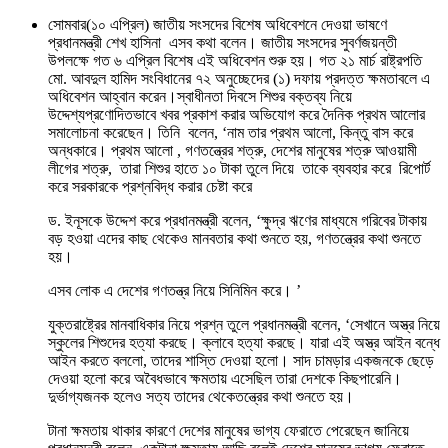
সোমবার(১০ এপ্রিল) জাতীয় সংসদের বিশেষ অধিবেশনে দেওয়া ভাষণে
প্রধানমন্ত্রী শেখ হাসিনা এসব কথা বলেন। জাতীয় সংসদের সুবর্ণজয়ন্তী
উপলক্ষে গত ৬ এপ্রিল বিশেষ এই অধিবেশন শুরু হয়। গত ২১ মার্চ রাষ্ট্রপতি
মো. আবদুল হামিদ সংবিধানের ৭২ অনুচ্ছেদের (১) দফায় প্রদত্ত ক্ষমতাবলে এ
অধিবেশন আহ্বান করেন।স্বাধীনতা দিবসে শিশুর বক্তব্য নিয়ে
উদ্দেশ্যপ্রণোদিতভাবে খবর প্রকাশ করার অভিযোগ করে দৈনিক প্রথম আলোর
সমালোচনা করেছেন। তিনি বলেন, ‘নাম তার প্রথম আলো, কিন্তু বাস করে
অন্ধকারে। প্রথম আলো , গণতন্ত্রের শত্রু, দেশের মানুষের শত্রু আওয়ামী
লীগের শত্রু, তারা শিশুর হাতে ১০ টাকা তুলে দিয়ে তাকে ব্যবহার করে রিপোর্ট
করে সরকারকে প্রশ্নবিদ্ধ করার চেষ্টা করে
ড. ইনূসকে উদ্দেশ করে প্রধানমন্ত্রী বলেন, ‘ক্ষুদ্র ঋণের মাধ্যমে গরিবের টাকায়
বড় হওয়া এদের কাছ থেকেও মানবতার কথা শুনতে হয়, গণতন্ত্রের কথা শুনতে
হয়।
এসব লোক এ দেশের গণতন্ত্র নিয়ে সিনিমিন করে। ’
যুক্তরাষ্ট্রের মানবাধিকার নিয়ে প্রশ্ন তুলে প্রধানমন্ত্রী বলেন, ‘সেখানে অস্ত্র নিয়ে
স্কুলের শিশুদের হত্যা করছে। ক্লাবে হত্যা করছে। যারা এই অস্ত্র আইন বন্ধে
আইন করতে বললো, তাদের শাস্তি দেওয়া হলো। সাদ চামড়ার একজনকে ছেড়ে
দেওয়া হলো করে অবৈধভাবে ক্ষমতায় এসেছিল তারা দেশকে কিছপারেনি।
দুর্ভাগ্যজনক হলেও সত্য তাদের থেকেতন্ত্রের কথা শুনতে হয়।
টানা ক্ষমতায় থাকার কারণে দেশের মানুষের ভাগ্য ফেরাতে পেরেছেন জানিয়ে