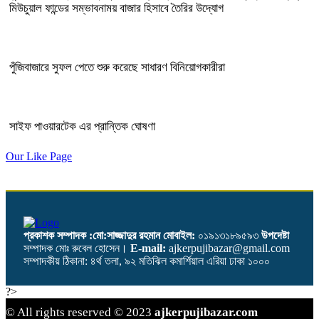
মিউচুয়াল ফান্ডের সম্ভাবনাময় বাজার হিসাবে তৈরির উদ্যোগ
পুঁজিবাজারে সুফল পেতে শুরু করেছে সাধারণ বিনিয়োগকারীরা
সাইফ পাওয়ারটেক এর প্রান্তিক ঘোষণা
Our Like Page
প্রকাশক সম্পাদক :মো:সাজ্জাদুর রহমান
মোবাইল:
০১৯১৩১৮৯৫৯৩
উপদেষ্টা
সম্পাদক মোঃ রুবেল হোসেন।
E-mail:
ajkerpujibazar@gmail.com
সম্পাদকীয় ঠিকানা: ৪র্থ তলা, ৯২ মতিঝিল কমার্শিয়াল এরিয়া ঢাকা ১০০০
?>
© All rights reserved © 2023
ajkerpujibazar.com