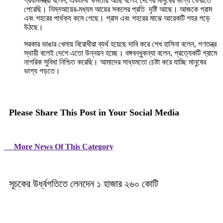
প্রধানমন্ত্রী বলেন, একটানা ক্ষমতায় আছি বলেই দেশের মানুষের ভাগ্য ফেরাতে
পেরেছি। নিম্নআয়ের-মধ্যম আয়ের সকলের প্রতি দৃষ্টি আছে। আজকে গ্রাম
এবং শহরের পার্থক্য কমে গেছে। গ্রাম এবং শহরের মাঝে আরেকটি শহর গড়ে
উঠছে।
সরকার ভাঙার খেলায় বিরোধীরা ব্যর্থ হয়েছে দাবি করে শেখ হাসিনা বলেন, গণতন্ত্র
স্থায়ী বলেই দেশে এতো উন্নয়ন হচ্ছে। বঙ্গবন্ধুকন্যা বলেন, প্রত্যেকটি গ্রামে
নাগরিক সুবিধা নিশ্চিত করেছি। আমাদের সাধ্যমতো চেষ্টা করে যাচ্ছি মানুষের
ভাগ্য গড়তে।
Please Share This Post in Your Social Media
More News Of This Category
সূচকের উর্ধ্বগতিতে লেনদেন ১ হাজার ২৬০ কোটি