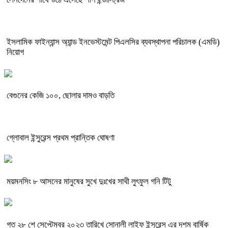
ইসলামিক ফাইন্যান্স অ্যান্ড ইনভেস্টমেন্ট পিএলসির ব্যবস্থাপনা পরিচালক (এমডি)
নিয়োগ
বেগুনের কেজি ১০০, ছোলার দামও বাড়তি
গ্লোবাল ইন্সুরেন্স প্রথম প্রান্তিক ঘোষণা
ময়মনসিং ৮ আসনের মানুষের সুখে দুঃখের সাথী লুৎফুল গনি টিটু
গত ২৮ শে সেপ্টেম্বর ২০২৩ তারিখে সোনালী লাইফ ইন্সুরেন্স এর দশম বার্ষিক