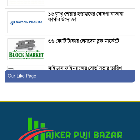
১৬ লাখ শেয়ার হস্তান্তরের ঘোষণা নাভানা
ফার্মার উদোক্তা
৩৬ কোটি টাকার লেনদেন ব্লক মার্কেটে
মাইডাস ফাইন্যান্সের বোর্ড সভার তারিখ
ঘোষণা
Our Like Page
লেনদেনের শীর্ষে উঠে এসেছে একমি
পেস্টিসাইডস
দরবৃদ্ধির শীর্ষে উঠে এসেছে সি এ পি এম
বিডিবিএল মিউচুয়াল ফান্ড ওয়ান