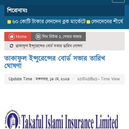
navig
শিরোনামঃ
৬০ কোটি টাকার লেনদেন ব্লক মার্কেটে
লেনদেনের শীর্ষে উঠে এসেছ
Home
লিড নিউজ ২
,
শেয়ার বাজার
তাকাফুল ইন্সুরেন্সের বোর্ড সভার তারিখ ঘোষণা
তাকাফুল ইন্সুরেন্সের বোর্ড সভার তারিখ
ঘোষণা
Update Time : মঙ্গলবার, ১৪ মে, ২০২৪
à§©à§®à§¬ Time View