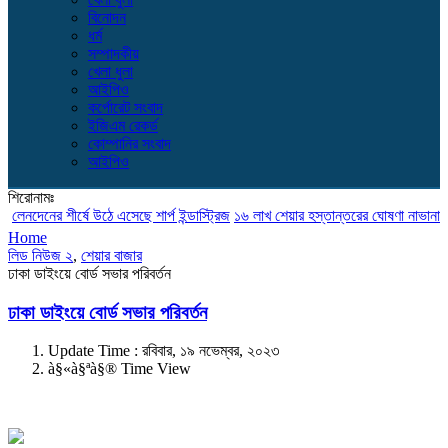
বিনোদন
ধর্ম
সম্পাদকীয়
খেলা ধুলা
আইপিও
কর্পোরেট সংবাদ
ইজিএম রেকর্ড
কোম্পানির সংবাদ
আইপিও
শিরোনামঃ
েনদেনের শীর্ষে উঠে এসেছে শার্প ইন্ডাস্ট্রিজ
১৬ লাখ শেয়ার হস্তান্তরের ঘোষণা নাভানা ফার্ম
Home
লিড নিউজ ২
,
শেয়ার বাজার
ঢাকা ডাইংয়ে বোর্ড সভার পরিবর্তন
ঢাকা ডাইংয়ে বোর্ড সভার পরিবর্তন
Update Time : রবিবার, ১৯ নভেম্বর, ২০২৩
à§«à§ªà§® Time View