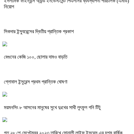
ইসলামিক ফাইন্যান্স অ্যান্ড ইনভেস্টমেন্ট পিএলসির ব্যবস্থাপনা পরিচালক (এমডি)
নিয়োগ
সিকদার ইন্স্যুরেন্সের দ্বিতীয় প্রান্তিক প্রকাশ
বেগুনের কেজি ১০০, ছোলার দামও বাড়তি
গ্লোবাল ইন্সুরেন্স প্রথম প্রান্তিক ঘোষণা
ময়মনসিং ৮ আসনের মানুষের সুখে দুঃখের সাথী লুৎফুল গনি টিটু
গত ২৮ শে সেপ্টেম্বর ২০২৩ তারিখে সোনালী লাইফ ইন্সুরেন্স এর দশম বার্ষিক