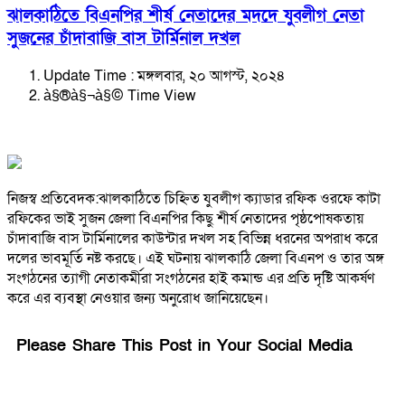
ঝালকাঠিতে বিএনপির শীর্ষ নেতাদের মদদে যুবলীগ নেতা
সুজনের চাঁদাবাজি বাস টার্মিনাল দখল
Update Time : মঙ্গলবার, ২০ আগস্ট, ২০২৪
à§®à§¬à§© Time View
নিজস্ব প্রতিবেদক:ঝালকাঠিতে চিহ্নিত যুবলীগ ক্যাডার রফিক ওরফে কাটা
রফিকের ভাই সুজন জেলা বিএনপির কিছু শীর্ষ নেতাদের পৃষ্ঠপোষকতায়
চাঁদাবাজি বাস টার্মিনালের কাউন্টার দখল সহ বিভিন্ন ধরনের অপরাধ করে
দলের ভাবমূর্তি নষ্ট করছে। এই ঘটনায় ঝালকাঠি জেলা বিএনপ ও তার অঙ্গ
সংগঠনের ত্যাগী নেতাকর্মীরা সংগঠনের হাই কমান্ড এর প্রতি দৃষ্টি আকর্ষণ
করে এর ব্যবস্থা নেওয়ার জন্য অনুরোধ জানিয়েছেন।
Please Share This Post in Your Social Media