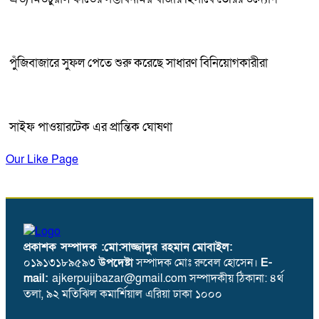
পুঁজিবাজারে সুফল পেতে শুরু করেছে সাধারণ বিনিয়োগকারীরা
সাইফ পাওয়ারটেক এর প্রান্তিক ঘোষণা
Our Like Page
প্রকাশক সম্পাদক :মো:সাজ্জাদুর রহমান
মোবাইল:
০১৯১৩১৮৯৫৯৩
উপদেষ্টা
সম্পাদক মোঃ রুবেল হোসেন।
E-
mail:
ajkerpujibazar@gmail.com সম্পাদকীয় ঠিকানা: ৪র্থ
তলা, ৯২ মতিঝিল কমার্শিয়াল এরিয়া ঢাকা ১০০০