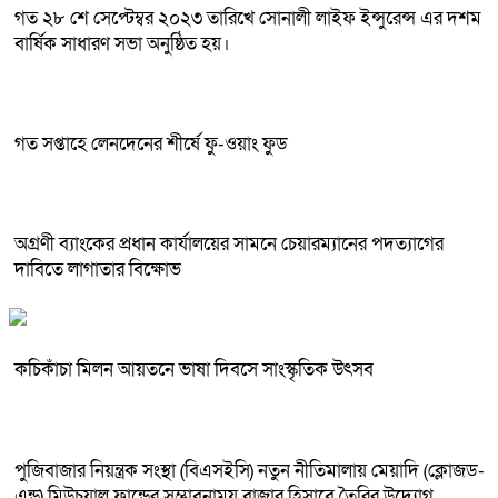
গত ২৮ শে সেপ্টেম্বর ২০২৩ তারিখে সোনালী লাইফ ইন্সুরেন্স এর দশম
বার্ষিক সাধারণ সভা অনুষ্ঠিত হয়।
গত সপ্তাহে লেনদেনের শীর্ষে ফু-ওয়াং ফুড
অগ্রণী ব্যাংকের প্রধান কার্যালয়ের সামনে চেয়ারম্যানের পদত্যাগের
দাবিতে লাগাতার বিক্ষোভ
কচিকাঁচা মিলন আয়তনে ভাষা দিবসে সাংস্কৃতিক উৎসব
পুজিবাজার নিয়ন্ত্রক সংস্থা (বিএসইসি) নতুন নীতিমালায় মেয়াদি (ক্লোজড-
এন্ড) মিউচুয়াল ফান্ডের সম্ভাবনাময় বাজার হিসাবে তৈরির উদ্যোগ