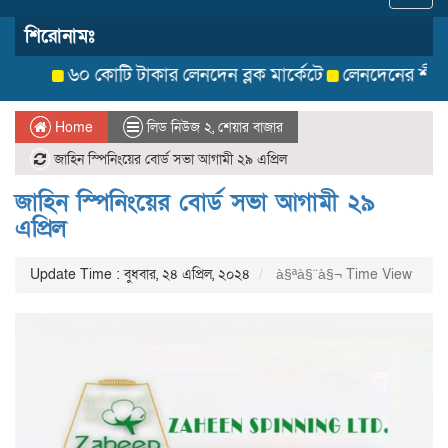
navig
শিরোনামঃ
৬০ কোটি টাকার লেনদেন ব্লক মার্কেটে
লেনদেনের শীর্ষে উঠে
Home
লিড নিউজ ২
,
শেয়ার বাজার
জাহিন স্পিনিংয়ের বোর্ড সভা আগামী ২৯ এপ্রিল
জাহিন স্পিনিংয়ের বোর্ড সভা আগামী ২৯
এপ্রিল
Update Time : বুধবার, ২৪ এপ্রিল, ২০২৪
à§ªà§¨à§¬ Time View