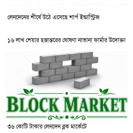
লেনদেনের শীর্ষে উঠে এসেছে শার্প ইন্ডাস্ট্রিজ
১৬ লাখ শেয়ার হস্তান্তরের ঘোষণা নাভানা ফার্মার উদোক্তা
৩৬ কোটি টাকার লেনদেন ব্লক মার্কেটে