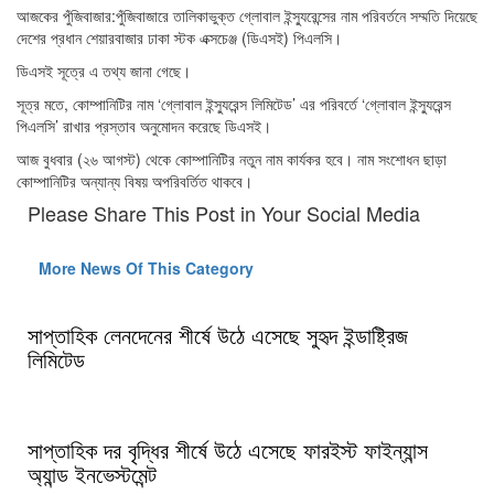
আজকের পুঁজিবাজার:পুঁজিবাজারে তালিকাভুক্ত গ্লোবাল ইন্স্যুরেন্সের নাম পরিবর্তনে সম্মতি দিয়েছে
দেশের প্রধান শেয়ারবাজার ঢাকা স্টক এক্সচেঞ্জ (ডিএসই) পিএলসি।
ডিএসই সূত্রে এ তথ্য জানা গেছে।
সূত্র মতে, কোম্পানিটির নাম ‘গ্লোবাল ইন্স্যুরেন্স লিমিটেড’ এর পরিবর্তে ‘গ্লোবাল ইন্স্যুরেন্স
পিএলসি’ রাখার প্রস্তাব অনুমোদন করেছে ডিএসই।
আজ বুধবার (২৬ আগস্ট) থেকে কোম্পানিটির নতুন নাম কার্যকর হবে। নাম সংশোধন ছাড়া
কোম্পানিটির অন্যান্য বিষয় অপরিবর্তিত থাকবে।
Please Share This Post in Your Social Media
More News Of This Category
সাপ্তাহিক লেনদেনের শীর্ষে উঠে এসেছে সুহৃদ ইন্ডাষ্ট্রিজ
লিমিটেড
সাপ্তাহিক দর বৃদ্ধির শীর্ষে উঠে এসেছে ফারইস্ট ফাইন্যান্স
অ্যান্ড ইনভেস্টমেন্ট