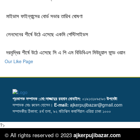
মাইডাস ফাইন্যান্সের বোর্ড সভার তারিখ ঘোষণা
লেনদেনের শীর্ষে উঠে এসেছে একমি পেস্টিসাইডস
দরবৃদ্ধির শীর্ষে উঠে এসেছে সি এ পি এম বিডিবিএল মিউচুয়াল ফান্ড ওয়ান
Our Like Page
প্রকাশক সম্পাদক :মো:সাজ্জাদুর রহমান
মোবাইল:
০১৯১৩১৮৯৫৯৩
উপদেষ্টা
সম্পাদক মোঃ রুবেল হোসেন।
E-mail:
ajkerpujibazar@gmail.com
সম্পাদকীয় ঠিকানা: ৪র্থ তলা, ৯২ মতিঝিল কমার্শিয়াল এরিয়া ঢাকা ১০০০
?>
© All rights reserved © 2023
ajkerpujibazar.com