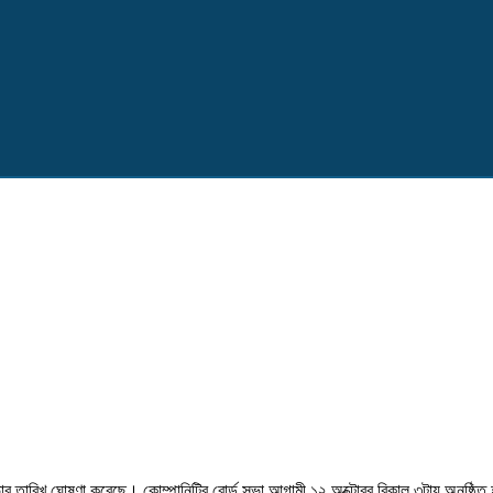
্ড সভার তারিখ ঘোষণা করেছে। কোম্পানিটির বোর্ড সভা আগামী ১২ অক্টোবর বিকাল ৩টায় অনুষ