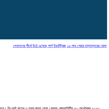
লেনদেনের শীর্ষে উঠে এসেছে শার্প ইন্ডাস্ট্রিজ
১৬ লাখ শেয়ার হস্তান্তরের ঘোষণা নাভানা ফার
্ঠিত হবে। ডিএসই সূত্রে এ তথ্য জানা গেছে।সভায় কোম্পানিটির ৩০ সেপ্টেম্বর ২০২৩