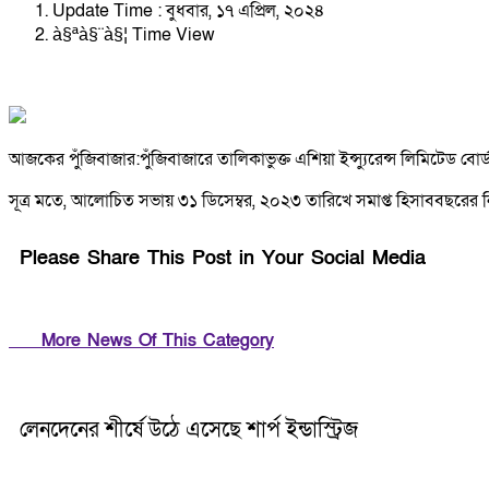
Update Time : বুধবার, ১৭ এপ্রিল, ২০২৪
à§ªà§¨à§¦ Time View
আজকের পুঁজিবাজার:পুঁজিবাজারে তালিকাভুক্ত এশিয়া ইন্স্যুরেন্স লিমিটেড ব
সূত্র মতে, আলোচিত সভায় ৩১ ডিসেম্বর, ২০২৩ তারিখে সমাপ্ত হিসাববছরের ন
Please Share This Post in Your Social Media
More News Of This Category
লেনদেনের শীর্ষে উঠে এসেছে শার্প ইন্ডাস্ট্রিজ