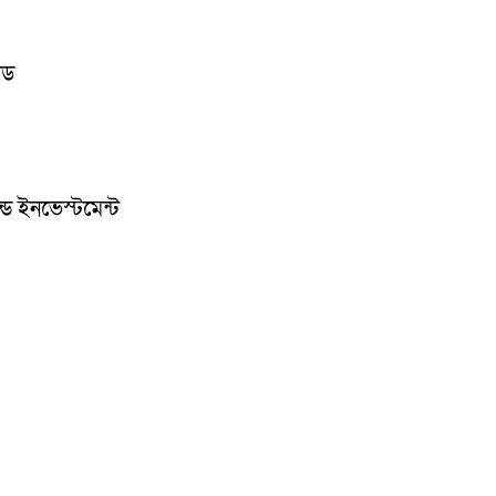
েড
ন্ড ইনভেস্টমেন্ট