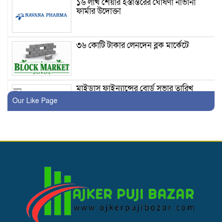
১৬ লাখ শেয়ার হস্তান্তরের ঘোষণা নাভানা
ফার্মার উদোক্তা
৩৬ কোটি টাকার লেনদেন ব্লক মার্কেটে
মাইডাস ফাইন্যান্সের বোর্ড সভার তারিখ
ঘোষণা
Our Like Page
লেনদেনের শীর্ষে উঠে এসেছে একমি
পেস্টিসাইডস
দরবৃদ্ধির শীর্ষে উঠে এসেছে সি এ পি এম
বিডিবিএল মিউচুয়াল ফান্ড ওয়ান
৫৩ কোটি টাকার লেনদেন ব্লক মার্কেটে