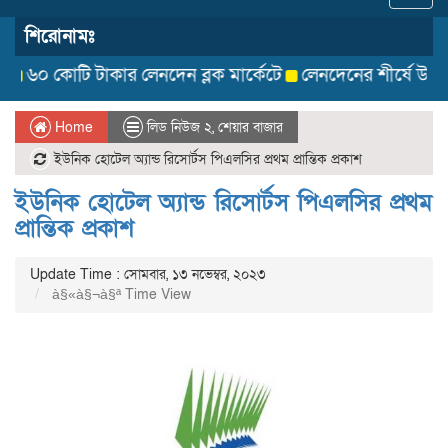
navig
শিরোনামঃ
০ কোটি টাকার লেনদেন ব্লক মার্কেটে
লেনদেনের শীর্ষে উঠে এসেছে 
Home
লিড নিউজ ২
,
শেয়ার বাজার
ইউনিক হোটেল অ্যান্ড রিসোর্টস পিএলসির প্রথম প্রান্তিক প্রকাশ
ইউনিক হোটেল অ্যান্ড রিসোর্টস পিএলসির প্রথম
প্রান্তিক প্রকাশ
Update Time : সোমবার, ১৩ নভেম্বর, ২০২৩
à§«à§¬à§ª Time View