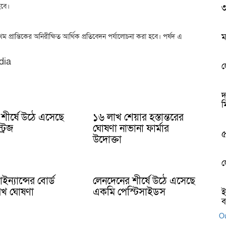
হবে।
৩
ম
ম প্রান্তিকের অনিরীক্ষিত আর্থিক প্রতিবেদন পর্যালোচনা করা হবে। পর্ষদ এ
dia
ল
দ
ম
শীর্ষে উঠে এসেছে
১৬ লাখ শেয়ার হস্তান্তরের
ট্রিজ
ঘোষণা নাভানা ফার্মার
৫
উদোক্তা
ল
ন্যান্সের বোর্ড
লেনদেনের শীর্ষে উঠে এসেছে
িখ ঘোষণা
একমি পেস্টিসাইডস
ই
ব
Ou