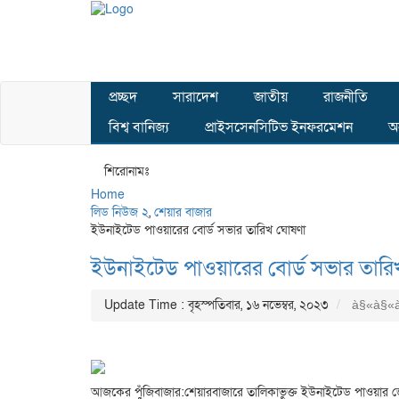
প্রচ্ছদ
সারাদেশ
জাতীয়
রাজনীতি
বিশ্ব বানিজ্য
প্রাইসসেনসিটিভ ইনফরমেশন
অন
শিরোনামঃ
Home
লিড নিউজ ২
,
শেয়ার বাজার
ইউনাইটেড পাওয়ারের বোর্ড সভার তারিখ ঘোষণা
ইউনাইটেড পাওয়ারের বোর্ড সভার তার
Update Time : বৃহস্পতিবার, ১৬ নভেম্বর, ২০২৩
à§«à§«à
আজকের পুঁজিবাজার:শেয়ারবাজারে তালিকাভুক্ত ইউনাইটেড পাওয়ার জেনা