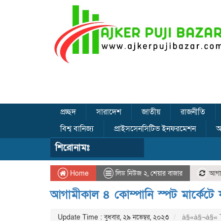
প্রচ্ছদ
সারাদেশ
জাতীয়
রাজনীতি
বিশ্ব বানিজ্য
প্রাইসসেনসিটিভ ইনফরমেশন
অ
শিরোনামঃ
Home
লিড নিউজ ২
,
শেয়ার বাজার
আগামী
আগামীকাল ৪ কোম্পানি স্পট মার্কেটে য
Update Time : বুধবার, ২৯ নভেম্বর, ২০২৩
à§«à§¬à§« 