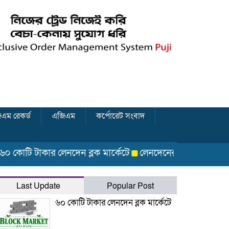
এম রেকর্ড
এজিএম
কর্পোরেট সংবাদ
ি টাকার লেনদেন ব্লক মার্কেটে
লেনদেনের শীর্ষে উঠে এসেছে শার্প 
Last Update
Popular Post
৬০ কোটি টাকার লেনদেন ব্লক মার্কেটে