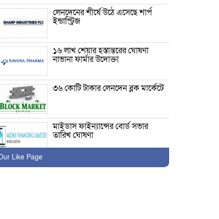
লেনদেনের শীর্ষে উঠে এসেছে শার্প
ইন্ডাস্ট্রিজ
১৬ লাখ শেয়ার হস্তান্তরের ঘোষণা
নাভানা ফার্মার উদোক্তা
৩৬ কোটি টাকার লেনদেন ব্লক মার্কেটে
মাইডাস ফাইন্যান্সের বোর্ড সভার
তারিখ ঘোষণা
Our Like Page
লেনদেনের শীর্ষে উঠে এসেছে একমি
পেস্টিসাইডস
দরবৃদ্ধির শীর্ষে উঠে এসেছে সি এ পি
এম বিডিবিএল মিউচুয়াল ফান্ড ওয়ান