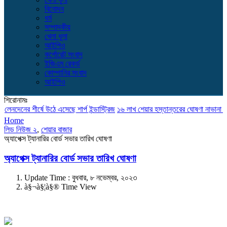
বিনোদন
ধর্ম
সম্পাদকীয়
খেলা ধুলা
আইপিও
কর্পোরেট সংবাদ
ইজিএম রেকর্ড
কোম্পানির সংবাদ
আইপিও
শিরোনামঃ
নদেনের শীর্ষে উঠে এসেছে শার্প ইন্ডাস্ট্রিজ
১৬ লাখ শেয়ার হস্তান্তরের ঘোষণা নাভানা ফার্ম
Home
লিড নিউজ ২
,
শেয়ার বাজার
অ্যাপেক্স ট্যানারির বোর্ড সভার তারিখ ঘোষণা
অ্যাপেক্স ট্যানারির বোর্ড সভার তারিখ ঘোষণা
Update Time : বুধবার, ৮ নভেম্বর, ২০২৩
à§¬à§¦à§® Time View