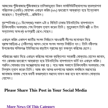
আজকের পুঁজিবাজার:পুঁজিবাজারে তালিকাভুক্ত বিকন ফার্মাসিউটিক্যালসের ব্যবস্থাপনা
পরিচালক (এমডি) মোহাম্মদ এবাদুল করিম (৬৯) হৃদরোগে আক্রান্ত হয়ে ইন্তেকাল
করেছেন। ইন্নাল্লিহি…রাজিউন।
বৃহস্পতিবার (১১ ডিসেম্বর) সকাল ৯টা ৪ মিনিটে ঢাকার ইউনাইটেড হাসপাতালে
চিকিৎসাধীন অবস্থায় শেষ নিশ্বাস ত্যাগ করেন তিনি। মৃত্যুকালে তিনি স্ত্রী ও তিন
সন্তানসহ অসংখ্য গুণগ্রাহী রেখে গেছেন।
এবাদুল করিম একাদশ জাতীয় সংসদ নির্বাচনে আওয়ামী লীগের মনোনয়ন নিয়ে
ব্রাহ্মণবাড়িয়া-৫ (নবীনগর) আসন থেকে সংসদ সদস্য নির্বাচিত হন। তিনি নবীনগর
উপজেলার সলিমগঞ্জ ইউনিয়নের বাড়াইল গ্রামের মৃত ফজলুল করিমের ছেলে।
পরিবারের বরাত দিয়ে এবাদুল করিমের সাবেক ব্যক্তিগত সহকারী মোক্তার হোসেন জানান,
গত রোববার হৃদরোগে আক্রান্ত হয়ে ইউনাইটেড হাসপাতালে ভর্তি হন এবাদুল করিম।
পরদিন সোমবার তার অস্ত্রোপচার করা হয়। পরে আজ সকালে চিকিৎসাধীন অবস্থায় শেষ
নিশ্বাস ত্যাগ করেন তিনি। আজ বাদ আসর গুলশানের আজাদ মসজিদে মরদেহের
জানাজার নামাজ শেষে বনানী কবরস্থানে মরদেহ দাফন করা হবে বলে জানান মোক্তার
হোসেন।
Please Share This Post in Your Social Media
More News Of This Category