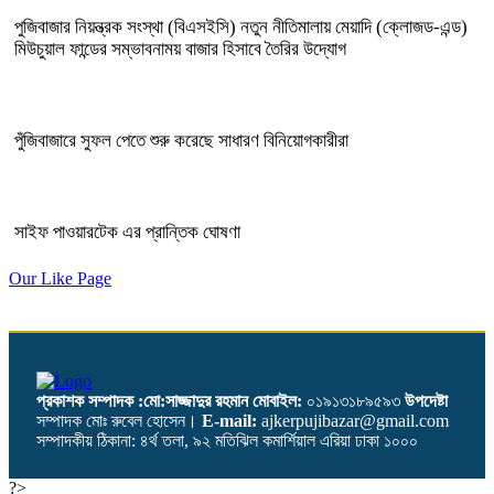
পুজিবাজার নিয়ন্ত্রক সংস্থা (বিএসইসি) নতুন নীতিমালায় মেয়াদি (ক্লোজড-এন্ড)
মিউচুয়াল ফান্ডের সম্ভাবনাময় বাজার হিসাবে তৈরির উদ্যোগ
পুঁজিবাজারে সুফল পেতে শুরু করেছে সাধারণ বিনিয়োগকারীরা
সাইফ পাওয়ারটেক এর প্রান্তিক ঘোষণা
Our Like Page
প্রকাশক সম্পাদক :মো:সাজ্জাদুর রহমান
মোবাইল:
০১৯১৩১৮৯৫৯৩
উপদেষ্টা
সম্পাদক মোঃ রুবেল হোসেন।
E-mail:
ajkerpujibazar@gmail.com
সম্পাদকীয় ঠিকানা: ৪র্থ তলা, ৯২ মতিঝিল কমার্শিয়াল এরিয়া ঢাকা ১০০০
?>