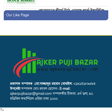
লেনদেনের শীর্ষে উঠে এসেছে শার্প ইন্ডাস্ট্রিজ
Our Like Page
১৬ লাখ শেয়ার হস্তান্তরের ঘোষণা নাভানা
ফার্মার উদোক্তা
৩৬ কোটি টাকার লেনদেন ব্লক মার্কেটে
মাইডাস ফাইন্যান্সের বোর্ড সভার তারিখ
ঘোষণা
প্রকাশক সম্পাদক :মো:সাজ্জাদুর রহমান
মোবাইল:
০১৯১৩১৮৯৫৯৩
উপদেষ্টা
সম্পাদক মোঃ রুবেল হোসেন।
E-mail:
ajkerpujibazar@gmail.com সম্পাদকীয় ঠিকানা: ৪র্থ তলা, ৯২
লেনদেনের শীর্ষে উঠে এসেছে একমি
মতিঝিল কমার্শিয়াল এরিয়া ঢাকা ১০০০
পেস্টিসাইডস
?>