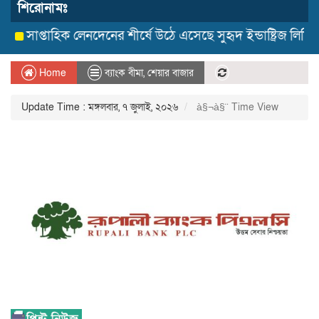
শিরোনামঃ
সাপ্তাহিক লেনদেনের শীর্ষে উঠে এসেছে সুহৃদ ইন্ডাষ্ট্রিজ লিমিটেড
Home
ব্যাংক বীমা
,
শেয়ার বাজার
Update Time : মঙ্গলবার, ৭ জুলাই, ২০২৬
à§¬à§¨ Time View