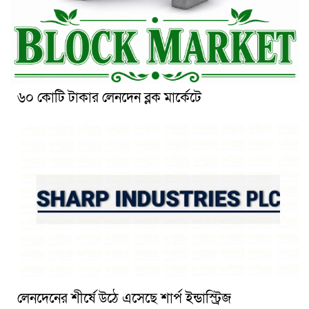
৬০ কোটি টাকার লেনদেন ব্লক মার্কেটে
লেনদেনের শীর্ষে উঠে এসেছে শার্প ইন্ডাস্ট্রিজ