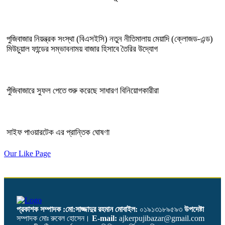
পুজিবাজার নিয়ন্ত্রক সংস্থা (বিএসইসি) নতুন নীতিমালায় মেয়াদি (ক্লোজড-এন্ড)
মিউচুয়াল ফান্ডের সম্ভাবনাময় বাজার হিসাবে তৈরির উদ্যোগ
পুঁজিবাজারে সুফল পেতে শুরু করেছে সাধারণ বিনিয়োগকারীরা
সাইফ পাওয়ারটেক এর প্রান্তিক ঘোষণা
Our Like Page
প্রকাশক সম্পাদক :মো:সাজ্জাদুর রহমান
মোবাইল:
০১৯১৩১৮৯৫৯৩
উপদেষ্টা
সম্পাদক মোঃ রুবেল হোসেন।
E-mail:
ajkerpujibazar@gmail.com