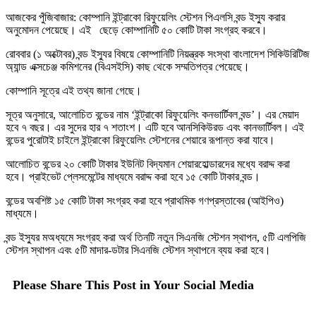
আজকের পুঁজিবাজার: কোম্পানি ইন্ট্রাকো রিফুয়েলিং স্টেশন পিএলসি বন্ড ইস্যু করার
অনুমোদন পেয়েছে। এই ছেড়ে কোম্পানিটি ৫০ কোটি টাকা সংগ্রহ করবে।
রোববার (১ অক্টোবর) বন্ড ইস্যুর বিষয়ে কোম্পানিটি নিয়ন্ত্রক সংস্থা বাংলাদেশ সিকিউরিটিজ
অ্যান্ড এক্সচেঞ্জ কমিশনের (বিএসইসি) কাছ থেকে সম্মতিপত্র পেয়েছে।
কোম্পানি সূত্রে এই তথ্য জানা গেছে।
সূত্র অনুসারে, আলোচিত বন্ডের নাম ‘ইন্ট্রাকো রিফুয়েলিং কনভার্টিবল বন্ড’। এর মেয়াদ
হবে ৭ বছর। এর সুদের হার ৭ শতাংশ। এটি হবে আনসিকিউরড এবং কানভার্টিবল। এই
বন্ডের পুরোটাই চাইলে ইন্ট্রাকো রিফুয়েলিং স্টেশনের শেয়ারে রূপান্ত করা যাবে।
আলোচিত বন্ডের ২০ কোটি টাকার ইউনিট বিদ্যমান শেয়ারহোল্ডারদের মধ্যে বরাদ্দ করা
হবে। প্রাইভেট প্লেসমেন্টের মাধ্যমে বরাদ্দ করা হবে ১৫ কোটি টাকার বন্ড।
বন্ডের অবশিষ্ট ১৫ কোটি টাকা সংগ্রহ করা হবে প্রাথমিক গণপ্রস্তাবের (আইপিও)
মাধ্যমে।
বন্ড ইস্যুর মঅধ্যমে সংগ্রহ করা অর্থ তিনটি নতুন সিএনজি স্টেশন স্থাপন, ৫টি এলপিজি
স্টেশন স্থাপন এবং ৫টি মাদার-ডটার সিএনজি স্টেশন স্থাপনে ব্যয় করা হবে।
Please Share This Post in Your Social Media