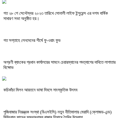
গত ২৮ শে সেপ্টেম্বর ২০২৩ তারিখে সোনালী লাইফ ইন্সুরেন্স এর দশম বার্ষিক
সাধারণ সভা অনুষ্ঠিত হয়।
গত সপ্তাহে লেনদেনের শীর্ষে ফু-ওয়াং ফুড
অগ্রণী ব্যাংকের প্রধান কার্যালয়ের সামনে চেয়ারম্যানের পদত্যাগের দাবিতে লাগাতার
বিক্ষোভ
কচিকাঁচা মিলন আয়তনে ভাষা দিবসে সাংস্কৃতিক উৎসব
পুজিবাজার নিয়ন্ত্রক সংস্থা (বিএসইসি) নতুন নীতিমালায় মেয়াদি (ক্লোজড-এন্ড)
মিউচুয়াল ফান্ডের সম্ভাবনাময় বাজার হিসাবে তৈরির উদ্যোগ