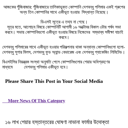
আজকের পুঁজিবাজার: পুঁজিবাজারে তালিকাভুক্ত কোম্পানি দেশবন্ধু পলিমার একই গ্রুপের
অন্য তিন কোম্পানির সাথে একীভূত হওয়ার সিদ্ধান্ত নিয়েছে।
ডিএসই সূত্রে এ তথ্য না গেছে।
সূত্র মতে, আলোচ্য বিষয়ে কোম্পানিটি আগামী ১৬ অক্টোবর বিকাল ৩টায় পর্ষদ সভা
করবে। সভায় কোম্পানিগুলো একীভূত হওয়ার বিষয়ে নিজেদের সম্ভাব্য সমীক্ষা যাচাই
করবে।
দেশবন্ধু পলিমারের সাথে একীভূত হওয়ার পরিকল্পনায় থাকা অন্যান্য কোম্পানিগুলো হলো-
দেশবন্ধু সুগার মিলস, দেশবন্ধু ফুড অ্যান্ড বেভারেজ এবং দেশবন্ধু প্যাকেজিং লিমিটেড।
বিএসইসির নিয়ন্ত্রক সংস্থা অনুমতি পেলে কোম্পানিগুলোর শেয়ার অধিগ্রহণের
মাধ্যমে দেশবন্ধু পলিমার একীভূত হবে।
Please Share This Post in Your Social Media
More News Of This Category
১৬ লাখ শেয়ার হস্তান্তরের ঘোষণা নাভানা ফার্মার উদোক্তা