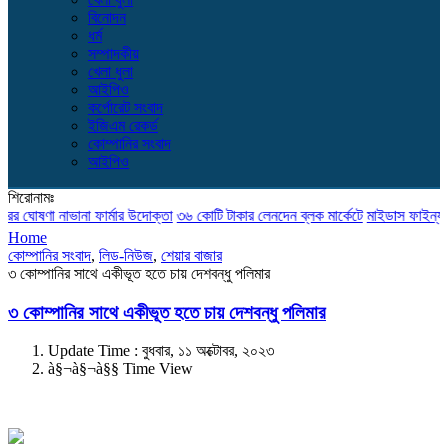
বিনোদন
ধর্ম
সম্পাদকীয়
খেলা ধুলা
আইপিও
কর্পোরেট সংবাদ
ইজিএম রেকর্ড
কোম্পানির সংবাদ
আইপিও
শিরোনামঃ
ঘোষণা নাভানা ফার্মার উদোক্তা
৩৬ কোটি টাকার লেনদেন ব্লক মার্কেটে
মাইডাস ফাইন্যান্সের
Home
কোম্পানির সংবাদ
,
লিড-নিউজ
,
শেয়ার বাজার
৩ কোম্পানির সাথে একীভূত হতে চায় দেশবন্ধু পলিমার
৩ কোম্পানির সাথে একীভূত হতে চায় দেশবন্ধু পলিমার
Update Time : বুধবার, ১১ অক্টোবর, ২০২৩
à§¬à§¬à§§ Time View