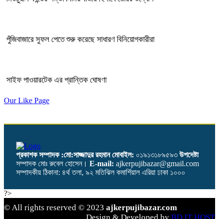
পুঁজিবাজারে সুফল পেতে শুরু করেছে সাধারণ বিনিয়োগকারীরা
সাইফ পাওয়ারটেক এর প্রান্তিক ঘোষণা
Our Like Page
প্রকাশক সম্পাদক :মো:সাজ্জাদুর রহমান
মোবাইল:
০১৯১৩১৮৯৫৯৩
উপদেষ্টা
সম্পাদক মোঃ রুবেল হোসেন।
E-mail:
ajkerpujibazar@gmail.com
সম্পাদকীয় ঠিকানা: ৪র্থ তলা, ৯২ মতিঝিল কমার্শিয়াল এরিয়া ঢাকা ১০০০
?>
© All rights reserved © 2023
ajkerpujibazar.com
Design & Developed by
BD IT HOST