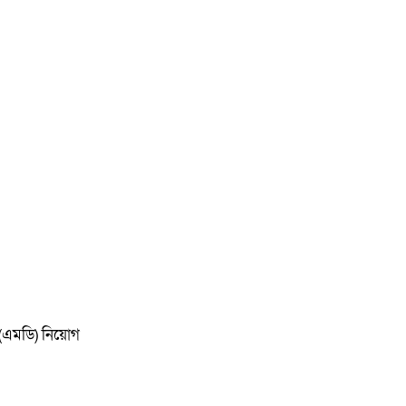
ক (এমডি) নিয়োগ