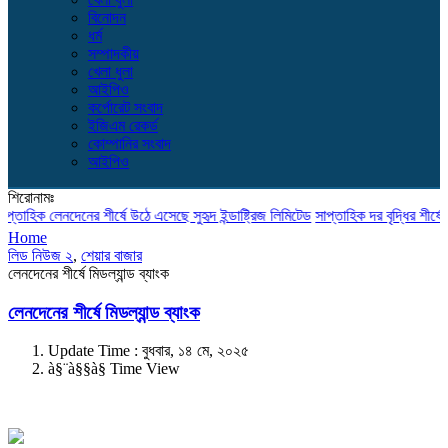
বিনোদন
ধর্ম
সম্পাদকীয়
খেলা ধুলা
আইপিও
কর্পোরেট সংবাদ
ইজিএম রেকর্ড
কোম্পানির সংবাদ
আইপিও
শিরোনামঃ
াহিক লেনদেনের শীর্ষে উঠে এসেছে সুহৃদ ইন্ডাষ্ট্রিজ লিমিটেড
সাপ্তাহিক দর বৃদ্ধির শীর্ষে উঠে
Home
লিড নিউজ ২
,
শেয়ার বাজার
লেনদেনের শীর্ষে মিডল্যান্ড ব্যাংক
লেনদেনের শীর্ষে মিডল্যান্ড ব্যাংক
Update Time : বুধবার, ১৪ মে, ২০২৫
à§¨à§§à§­ Time View