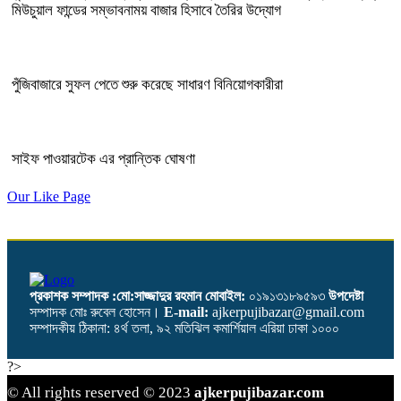
মিউচুয়াল ফান্ডের সম্ভাবনাময় বাজার হিসাবে তৈরির উদ্যোগ
পুঁজিবাজারে সুফল পেতে শুরু করেছে সাধারণ বিনিয়োগকারীরা
সাইফ পাওয়ারটেক এর প্রান্তিক ঘোষণা
Our Like Page
প্রকাশক সম্পাদক :মো:সাজ্জাদুর রহমান
মোবাইল:
০১৯১৩১৮৯৫৯৩
উপদেষ্টা
সম্পাদক মোঃ রুবেল হোসেন।
E-mail:
ajkerpujibazar@gmail.com
সম্পাদকীয় ঠিকানা: ৪র্থ তলা, ৯২ মতিঝিল কমার্শিয়াল এরিয়া ঢাকা ১০০০
?>
© All rights reserved © 2023
ajkerpujibazar.com