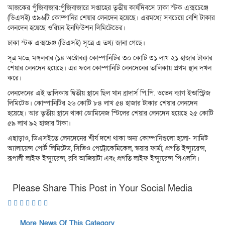
আজকের পুঁজিবাজার:পুঁজিবাজারে সপ্তাহের তৃতীয় কার্যদিবসে ঢাকা স্টক এক্সচেঞ্জে
(ডিএসই) ৩৯৬টি কোম্পানির শেয়ার লেনদেন হয়েছে। এরমধ্যে সবচেয়ে বেশি টাকার
লেনদেন হয়েছে ওরিয়ন ইনফিউশন লিমিটেডের।
ঢাকা স্টক এক্সচেঞ্জ (ডিএসই) সূত্রে এ তথ্য জানা গেছে।
সূত্র মতে, মঙ্গলবার (১৪ অক্টোবর) কোম্পানিটির ৩০ কোটি ৩১ লাখ ২১ হাজার টাকার
শেয়ার লেনদেন হয়েছে। এর ফলে কোম্পানিটি লেনদেনের তালিকায় প্রথম স্থান দখল
করে।
লেনদেনের এই তালিকায় দ্বিতীয় স্থানে ছিল খান ব্রাদার্স পি.পি. ওভেন ব্যাগ ইন্ডাস্ট্রিজ
লিমিটেড। কোম্পানিটির ২৬ কোটি ৮৪ লাখ ৫৪ হাজার টাকার শেয়ার লেনদেন
হয়েছে। আর তৃতীয় স্থানে থাকা ডোমিনেজ স্টিলের শেয়ার লেনদেন হয়েছে ২৫ কোটি
৫৯ লাখ ৯২ হাজার টাকা।
এছাড়াও, ডিএসইতে লেনদেনের শীর্ষ দশে থাকা অন্য কোম্পানিগুলো হলো- সামিট
অ্যালায়েন্স পোর্ট লিমিটেড, সিভিও পেট্রোকেমিকেল, স্কয়ার ফার্মা, প্রগতি ইন্স্যুরেন্স,
রূপালী লাইফ ইন্স্যুরেন্স, রবি আজিয়াটা এবং প্রগতি লাইফ ইন্স্যুরেন্স পিএলসি।
Please Share This Post in Your Social Media
More News Of This Category