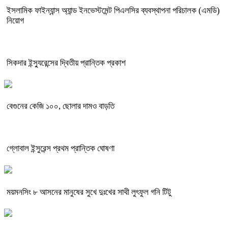
ইসলামিক ফাইন্যান্স অ্যান্ড ইনভেস্টমেন্ট পিএলসির ব্যবস্থাপনা পরিচালক (এমডি)
নিয়োগ
সিকদার ইন্স্যুরেন্সের দ্বিতীয় প্রান্তিক প্রকাশ
বেগুনের কেজি ১০০, ছোলার দামও বাড়তি
গ্লোবাল ইন্সুরেন্স প্রথম প্রান্তিক ঘোষণা
ময়মনসিং ৮ আসনের মানুষের সুখে দুঃখের সাথী লুৎফুল গনি টিটু