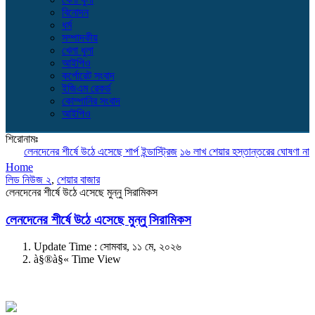
বিনোদন
ধর্ম
সম্পাদকীয়
খেলা ধুলা
আইপিও
কর্পোরেট সংবাদ
ইজিএম রেকর্ড
কোম্পানির সংবাদ
আইপিও
শিরোনামঃ
লেনদেনের শীর্ষে উঠে এসেছে শার্প ইন্ডাস্ট্রিজ
১৬ লাখ শেয়ার হস্তান্তরের ঘোষণা নাভানা 
Home
লিড নিউজ ২
,
শেয়ার বাজার
লেনদেনের শীর্ষে উঠে এসেছে মুন্নু সিরামিকস
লেনদেনের শীর্ষে উঠে এসেছে মুন্নু সিরামিকস
Update Time : সোমবার, ১১ মে, ২০২৬
à§®à§« Time View