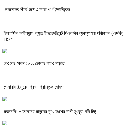
লেনদেনের শীর্ষে উঠে এসেছে শার্প ইন্ডাস্ট্রিজ
ইসলামিক ফাইন্যান্স অ্যান্ড ইনভেস্টমেন্ট পিএলসির ব্যবস্থাপনা পরিচালক (এমডি)
নিয়োগ
বেগুনের কেজি ১০০, ছোলার দামও বাড়তি
গ্লোবাল ইন্সুরেন্স প্রথম প্রান্তিক ঘোষণা
ময়মনসিং ৮ আসনের মানুষের সুখে দুঃখের সাথী লুৎফুল গনি টিটু