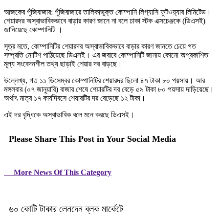
আজকের পুঁজিবাজার: পুঁজিবাজারে তালিকাভুক্ত কোম্পানি লিগ্যাসি ফুটওয়্যার লিমিটেড।
শেয়ারদর অস্বাভাবিকভাবে বাড়ার কারণ জানে না বলে ঢাকা স্টক এক্সচেঞ্জকে (ডিএসই)
জানিয়েছে কোম্পানিটি ।
সূত্র মতে, কোম্পানিটির শেয়ারদর অস্বাভাবিকভাবে বাড়ার কারণ জানতে চেয়ে গত
সম্প্রতি নোটিশ পাঠিয়েছে ডিএসই। এর জবাবে কোম্পানিটি জানায় কোনো অপ্রকাশিত
মূল্য সংবেদনশীল তথ্য ছাড়াই শেয়ার দর বাড়ছে।
উল্লেখ্য, গত ১১ ডিসেম্বর কোম্পানিটির শেয়ারদর ছিলো ৪৭ টাকা ৮০ পয়সায়। আর
মঙ্গলবার (০৭ জানুয়ারি) বাজার শেষে শেয়ারটির দর বেড়ে ৫৯ টাকা ৮০ পয়সায় দাড়িয়েছে।
অর্থাৎ মাত্র ১৭ কার্যদিবসে শেয়ারটির দর বেড়েছে ১২ টাকা।
এই দর বৃদ্ধিকে অস্বাভাবিক বলে মনে করছে ডিএসই।
Please Share This Post in Your Social Media
More News Of This Category
৬০ কোটি টাকার লেনদেন ব্লক মার্কেটে