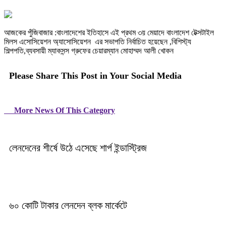
আজকের পুঁজিবাজার :বাংলাদেশের ইতিহাসে এই প্রথম ৩য় মেয়াদে বাংলাদেশ টেক্সটাইল
মিলস এসোসিয়েশন অ্যাসোসিয়েশন এর সভাপতি নির্বাচিত হয়েছেন ,বিশিস্ট্য
শিল্পপতি,ব্যবসায়ী ম্যাকসন্স গ্রুফের চেয়ারম্যান মোহাম্মদ আলী খোকন
Please Share This Post in Your Social Media
More News Of This Category
লেনদেনের শীর্ষে উঠে এসেছে শার্প ইন্ডাস্ট্রিজ
৬০ কোটি টাকার লেনদেন ব্লক মার্কেটে