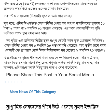
স্টক এক্সচেঞ্জে (ডিএসই) লেনদেনে অংশ নেয়া কোম্পানিগুলোর মাঝে দরবৃদ্ধির
তালিকায় শীর্ষে উঠে এসেছে এপেক্স ট্যানারি লিমিটেড।
ঢাকা স্টক এক্সচেঞ্জে (ডিএসই) সূত্রে এ তথ্য জানা গেছে।
সূত্র মতে, এদিন ডিএসইতে কোম্পানিটির শেয়ার দর আগের কার্যদিবসের তুলনায় ১০
টাকা ৬ পয়সা বা ৯ দশমিক ৯৫ শতাংশ বেড়েছে। এর ফলে কোম্পানিটি দর বৃদ্ধি
তালিকায় প্রথম স্থান দখল করে নেয়।
দর বৃদ্ধির এই তালিকায় দ্বিতীয় স্থানে রংপুর ডেইরী অ্যান্ড ফুড প্রোডাক্টস লিমিটেড।
কোম্পানিটির শেয়ার দর ৯ দশমিক ৯৫ শতাংশ বৃদ্ধি পেয়েছে। আর তৃতীয় স্থানে থাকা
সোনালী পেপার অ্যান্ড বোর্ড মিলস লিমিটেডের দর বেড়েছে ৮ দশমিক ৭৩ শতাংশ।
ডিএসইতে দর বৃদ্ধির শীর্ষ দশে থাকা অন্য কোম্পানিগুলো হলো- বিডি অটোকার,
আমান ফিড, সোনার বাংলা ইন্স্যুরেন্স, পপুলার লাইফ ফার্স্ট মিউচ্যুয়াল ফান্ড, বিডি
ল্যাম্পস, এবি ব্যাংক ফার্স্ট মিউচ্যুয়াল ফান্ড ও দেশ গার্মেন্টেস।
Please Share This Post in Your Social Media
More News Of This Category
সাপ্তাহিক লেনদেনের শীর্ষে উঠে এসেছে সুহৃদ ইন্ডাষ্ট্রিজ