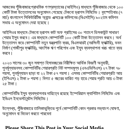
আজকের পুঁজিবাজার:প্রাথমিক গণপ্রস্তাবের (আইপিও) মাধ্যমে পুঁজিবাজার থেকে ১০০
কোটি টাকা উত্তোলনের অনুমোদন পেয়েছে টেকনো ড্রাগস লিমিটেড। বৃহস্পতিবার (৭
মার্চ) বাংলাদেশ সিকিউরিটিজ অ্যান্ড এক্সচেঞ্জ কমিশনের (বিএসইসি) ৯০২তম কমিশন
সভায় এ অনুমোদন দেয়া হয়েছে।
আইপিওর মাধ্যমে টেকনো ড্রাগস কাট অফ প্রাইসের ৩০ শতাংশ ডিসকাউন্ট সাধারণ
শেয়ার ইস্যু করবে। এর মাধ্যমে কোম্পানিটি ১০০ কোটি টাকা উত্তোলন করবে। অর্থ
উত্তোলন করে কোম্পানিটি নতুন যন্ত্রপাতি ক্রয়, বিএমআরই (নরসিংদী ফ্যাক্টরি), ভবন
নির্মাণ (গাজীপুর ফ্যাক্টরি), আংশিক ঋণ পরিশোধ এবং ইস্যু ব্যবস্থাপনা খরচ খাতে ব্যয়
করবে।
২০২৩ সালের ৩০ জুন সমাপ্ত হিসাববছরের নিরীক্ষিত আর্থিক বিবরণী অনুযায়ী,
পুনর্মূল্যায়নসহ কোম্পানিটির শেয়ারপ্রতি নিট সম্পদমূল্য (এনএভিপিএস) ২৭ টাকা ৭৮
পয়সা, পুনর্মূল্যায়ন ছাড়া যা ২২ টাকা ৫৭ পয়সা। এসময় কোম্পানিটির শেয়ারপ্রতি আয়
(ইপিএস) ২ টাকা ৮ পয়সা। বিগত ৫ বছরের ভারিত গড় হারে শেয়ার প্রতি আয় ৩ টাকা
২৫ টাকা।
কোম্পানিটির ইস্যু ব্যবস্থাপনার দায়িত্বে রয়েছে ইম্পেরিয়াল ক্যাপিটাল লিমিটেড এবং
ইবিএল ইনভেস্টমেন্টস লিমিটেড।
উল্লেখ্য, পুঁজিবাজারে তালিকাভুক্তির পূর্বে কোম্পানিটি কোন প্রকার লভ্যাংশ ঘোষণা,
অনুমোদন বা বিতরণ করতে পারবেনা
Please Share This Post in Your Social Media