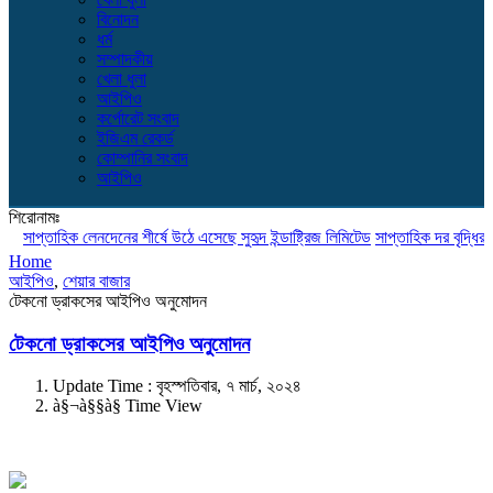
বিনোদন
ধর্ম
সম্পাদকীয়
খেলা ধুলা
আইপিও
কর্পোরেট সংবাদ
ইজিএম রেকর্ড
কোম্পানির সংবাদ
আইপিও
শিরোনামঃ
সাপ্তাহিক লেনদেনের শীর্ষে উঠে এসেছে সুহৃদ ইন্ডাষ্ট্রিজ লিমিটেড
সাপ্তাহিক দর বৃদ্ধির শীর্ষ
Home
আইপিও
,
শেয়ার বাজার
টেকনো ড্রাকসের আইপিও অনুমোদন
টেকনো ড্রাকসের আইপিও অনুমোদন
Update Time : বৃহস্পতিবার, ৭ মার্চ, ২০২৪
à§¬à§§à§­ Time View