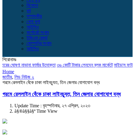
বিনোদন
ধর্ম
সম্পাদকীয়
খেলা ধুলা
আইপিও
কর্পোরেট সংবাদ
ইজিএম রেকর্ড
কোম্পানির সংবাদ
আইপিও
শিরোনামঃ
ের ঘোষণা নাভানা ফার্মার উদোক্তা
৩৬ কোটি টাকার লেনদেন ব্লক মার্কেটে
মাইডাস ফাইন্যান্স
Home
জাতীয়
,
লিড নিউজ ২
গরমে রেললাইন বেঁকে চাকা লাইনচ্যুত, তিন জেলার যোগাযোগ বন্ধ
গরমে রেললাইন বেঁকে চাকা লাইনচ্যুত, তিন জেলার যোগাযোগ বন্ধ
Update Time : বৃহস্পতিবার, ২৭ এপ্রিল, ২০২৩
à§®à§§à§ª Time View