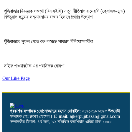
পুজিবাজার নিয়ন্ত্রক সংস্থা (বিএসইসি) নতুন নীতিমালায় মেয়াদি (ক্লোজড-এন্ড)
মিউচুয়াল ফান্ডের সম্ভাবনাময় বাজার হিসাবে তৈরির উদ্যোগ
পুঁজিবাজারে সুফল পেতে শুরু করেছে সাধারণ বিনিয়োগকারীরা
সাইফ পাওয়ারটেক এর প্রান্তিক ঘোষণা
Our Like Page
প্রকাশক সম্পাদক :মো:সাজ্জাদুর রহমান
মোবাইল:
০১৯১৩১৮৯৫৯৩
উপদেষ্টা
সম্পাদক মোঃ রুবেল হোসেন।
E-mail:
ajkerpujibazar@gmail.com
সম্পাদকীয় ঠিকানা: ৪র্থ তলা, ৯২ মতিঝিল কমার্শিয়াল এরিয়া ঢাকা ১০০০